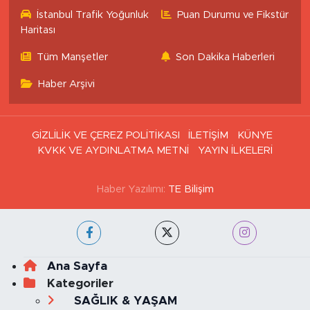
Eczaneler
İstanbul Trafik Yoğunluk
Puan Durumu ve Fikstür
Haritası
Tüm Manşetler
Son Dakika Haberleri
Haber Arşivi
GİZLİLİK VE ÇEREZ POLİTİKASI
İLETİŞİM
KÜNYE
KVKK VE AYDINLATMA METNİ
YAYIN İLKELERİ
Haber Yazılımı:
TE Bilişim
Ana Sayfa
Kategoriler