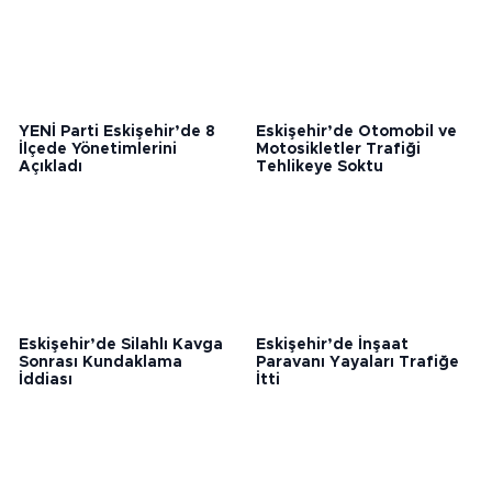
YENİ Parti Eskişehir’de 8
Eskişehir’de Otomobil ve
İlçede Yönetimlerini
Motosikletler Trafiği
Açıkladı
Tehlikeye Soktu
Eskişehir’de Silahlı Kavga
Eskişehir’de İnşaat
Sonrası Kundaklama
Paravanı Yayaları Trafiğe
İddiası
İtti