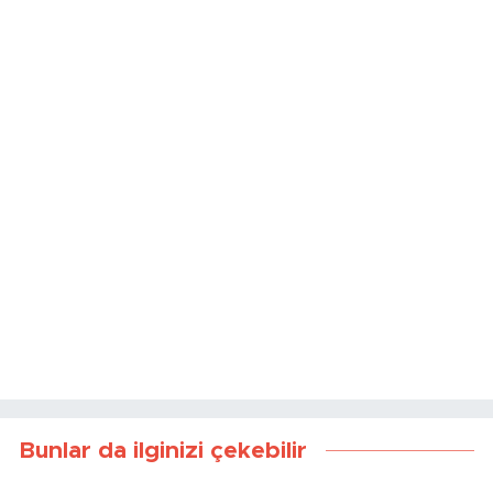
Kaynak:
Haber Merkezi
Bunlar da ilginizi çekebilir