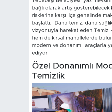
Tepebaşı Belediyesi, yaz mevsimin
bağlı olarak artış gösterebilecek k
risklerine karşı ilçe genelinde ma
başlattı. "Daha temiz, daha sağlı
vizyonuyla hareket eden Temizlik
hem de kırsal mahallelerde bulu
modern ve donanımlı araçlarla yer
ediyor.
Özel Donanımlı Mod
Temizlik