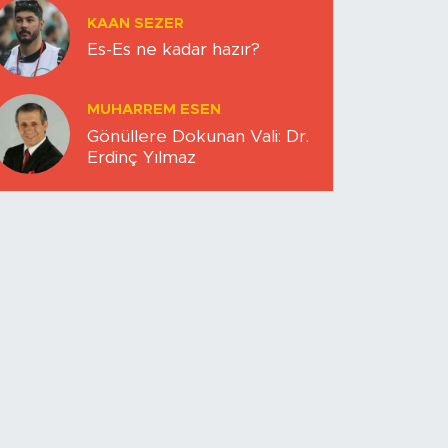
KAAN SEZER
Es-Es ne kadar hazır?
MUHARREM ESEN
Gönüllere Dokunan Vali: Dr.
Erdinç Yılmaz