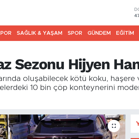
D
4
E
5
SPOR
SAĞLIK & YAŞAM
SPOR
GÜNDEM
EĞİTİM
S
6
G
6
az Sezonu Hijyen Ha
B
1
B
arında oluşabilecek kötü koku, haşere v
6
lelerdeki 10 bin çöp konteynerini moder
Y