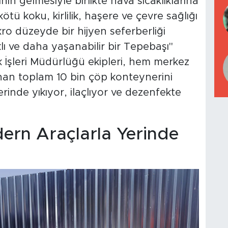
in gelmesiyle birlikte hava sıcaklıklarına
ötü koku, kirlilik, haşere ve çevre sağlığı
kro düzeyde bir hijyen seferberliği
klı ve daha yaşanabilir bir Tepebaşı"
 İşleri Müdürlüğü ekipleri, hem merkez
nan toplam 10 bin çöp konteynerini
inde yıkıyor, ilaçlıyor ve dezenfekte
ern Araçlarla Yerinde