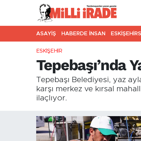
ASAYİŞ
HABERDE İNSAN
ESKİŞEHİR
ESKİŞEHİR
Tepebaşı’nda Y
Tepebaşı Belediyesi, yaz ayl
karşı merkez ve kırsal mahal
ilaçlıyor.