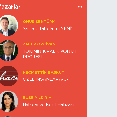
Yazarlar
ONUR ŞENTÜRK
Sadece tabela mı YENİ?
ZAFER ÖZCIVAN
TOKİ'NİN KİRALIK KONUT
PROJESİ
NECMETTIN BAŞKUT
ÖZEL İNSANLARA-3-
BUSE YILDIRIM
Halkevi ve Kent Hafızası