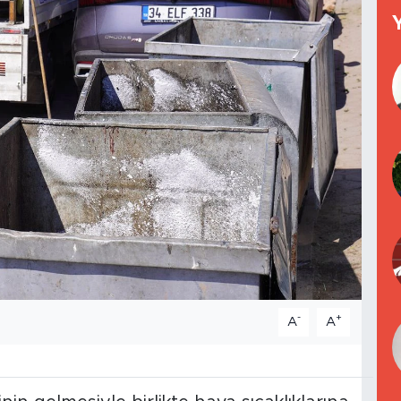
-
+
A
A