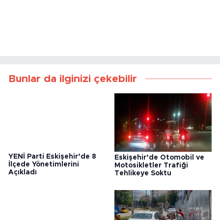
Bunlar da ilginizi çekebilir
YENİ Parti Eskişehir’de 8
Eskişehir’de Otomobil ve
İlçede Yönetimlerini
Motosikletler Trafiği
Açıkladı
Tehlikeye Soktu