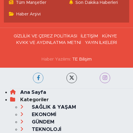
Tüm Manşetler
Son Dakika Haberleri
Haber Arşivi
GİZLİLİK VE ÇEREZ POLİTİKASI
İLETİŞİM
KÜNYE
KVKK VE AYDINLATMA METNİ
YAYIN İLKELERİ
Haber Yazılımı:
TE Bilişim
Ana Sayfa
Kategoriler
SAĞLIK & YAŞAM
EKONOMİ
GÜNDEM
TEKNOLOJİ