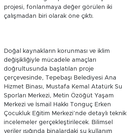
ve Su Verimliliği Kapasitesinin Geliştirilmesi”
projesi, fonlanmaya değer görülen iki
çalışmadan biri olarak öne çıktı.
Dört Önemli Hizmet Binasında
Teknik Analiz Yapılacak
Doğal kaynakların korunması ve iklim
değişikliğiyle mücadele amaçları
doğrultusunda başlatılan proje
çerçevesinde, Tepebaşı Belediyesi Ana
Hizmet Binası, Mustafa Kemal Atatürk Su
Sporları Merkezi, Metin Özöğüt Yaşam
Merkezi ve İsmail Hakkı Tonguç Erken
Çocukluk Eğitim Merkezi’nde detaylı teknik
incelemeler gerçekleştirilecek. Bilimsel