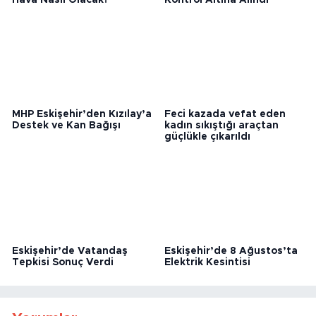
Eskişehirliler Dikkat: Bugün
Eskişehir’de Arazi Yangını
Hava Nasıl Olacak?
Kontrol Altına Alındı
MHP Eskişehir’den Kızılay’a
Feci kazada vefat eden
Destek ve Kan Bağışı
kadın sıkıştığı araçtan
güçlükle çıkarıldı
Eskişehir’de Vatandaş
Eskişehir’de 8 Ağustos’ta
Tepkisi Sonuç Verdi
Elektrik Kesintisi