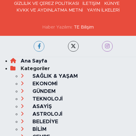
GİZLİLİK VE ÇEREZ POLİTİKASI
İLETİŞİM
KÜNYE
KVKK VE AYDINLATMA METNİ
YAYIN İLKELERİ
Haber Yazılımı:
TE Bilişim
Ana Sayfa
Kategoriler
SAĞLIK & YAŞAM
EKONOMİ
GÜNDEM
TEKNOLOJİ
ASAYİŞ
ASTROLOJİ
BELEDİYE