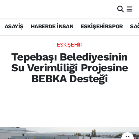
ASAYİŞ
HABERDE İNSAN
ESKİŞEHİRSPOR
SA
ESKİŞEHİR
Tepebaşı Belediyesinin
Su Verimliliği Projesine
BEBKA Desteği
Tepebaşı Belediyesinin entegre su yönetimi
ve su verimliliği projesi, BEBKA 2026 Yılı
Teknik Destek Programı kapsamında
destek almaya hak kazandı.