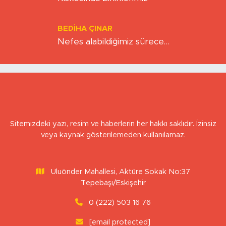
Hız Çağının Gizli Sancısı: Sabırsızlık
Kıskacında Zihinlerimiz
BEDIHA ÇINAR
Nefes alabildiğimiz sürece…
Sitemizdeki yazı, resim ve haberlerin her hakkı saklıdır. İzinsiz
veya kaynak gösterilemeden kullanılamaz.
Uluönder Mahallesi, Aktüre Sokak No:37
Tepebaşı/Eskişehir
0 (222) 503 16 76