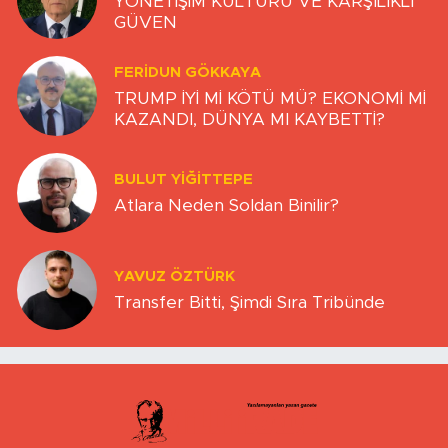
YÖNETİŞİM KÜLTÜRÜ VE KARŞILIKLI
GÜVEN
FERIDUN GÖKKAYA
TRUMP İYİ Mİ KÖTÜ MÜ? EKONOMİ Mİ
KAZANDI, DÜNYA MI KAYBETTİ?
BULUT YİĞİTTEPE
Atlara Neden Soldan Binilir?
YAVUZ ÖZTÜRK
Transfer Bitti, Şimdi Sıra Tribünde