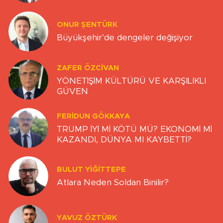
ONUR ŞENTÜRK
Büyükşehir’de dengeler değişiyor
ZAFER ÖZCIVAN
YÖNETİŞİM KÜLTÜRÜ VE KARŞILIKLI
GÜVEN
FERIDUN GÖKKAYA
TRUMP İYİ Mİ KÖTÜ MÜ? EKONOMİ Mİ
KAZANDI, DÜNYA MI KAYBETTİ?
BULUT YİĞİTTEPE
Atlara Neden Soldan Binilir?
YAVUZ ÖZTÜRK