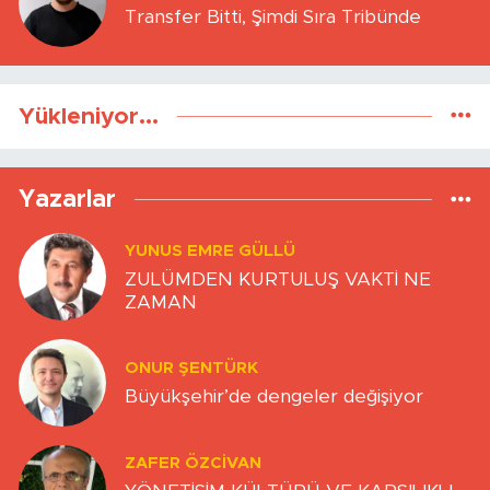
Transfer Bitti, Şimdi Sıra Tribünde
Yükleniyor...
Yazarlar
YUNUS EMRE GÜLLÜ
ZULÜMDEN KURTULUŞ VAKTİ NE
ZAMAN
ONUR ŞENTÜRK
Büyükşehir’de dengeler değişiyor
ZAFER ÖZCIVAN