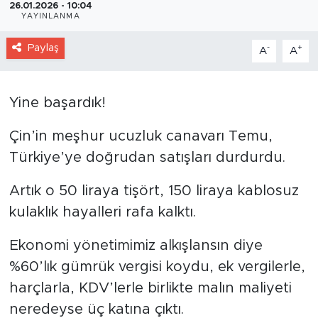
26.01.2026 - 10:04
YAYINLANMA
Paylaş
-
+
A
A
Yine başardık!
Çin’in meşhur ucuzluk canavarı Temu,
Türkiye’ye doğrudan satışları durdurdu.
Artık o 50 liraya tişört, 150 liraya kablosuz
kulaklık hayalleri rafa kalktı.
Ekonomi yönetimimiz alkışlansın diye
%60’lık gümrük vergisi koydu, ek vergilerle,
harçlarla, KDV’lerle birlikte malın maliyeti
neredeyse üç katına çıktı.