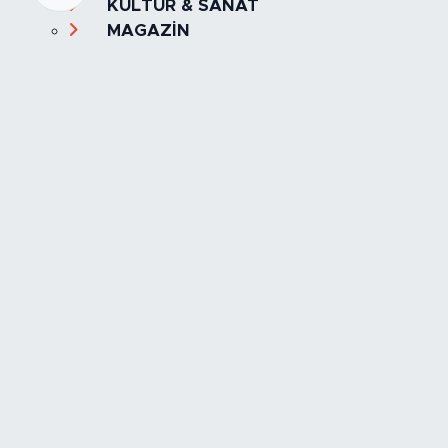
KÜLTÜR & SANAT
MAGAZİN
MANŞET
OLAY
SPOR
TÜRKİYE
Foto Galeri
Video
Yazarlar
Röportaj
Biyografi
Anketler
Künye
İletişim
Servisler
İstanbul Nöbetçi Eczaneler
İstanbul Hava Durumu
İstanbul Trafik Yoğunluk Haritası