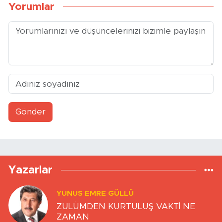
Yorumlar
Gönder
Yazarlar
YUNUS EMRE GÜLLÜ
ZULÜMDEN KURTULUŞ VAKTİ NE
ZAMAN