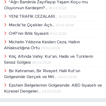
“Ağrı Bandınla Zayıflayıp Yaşam Koçu mu
Oluyorsun Kardeşim?…
18.02.2026
YENİ TRAFİK CEZALARI…
16.02.2026
Meclis’te Çiçekler Açtı…
13.02.2026
CHP’nin Bitik Siyaseti
11.02.2026
Michelin Yıldızına Kesilen Ceza, Halkın
Ahlaksızlığına Örtü
09.02.2026
Kılıç Altında Vahiy: Kur’an, Hadis ve Türklerin
Sessiz Gölgesi
06.02.2026
Bir Kahraman, Bir Rivayet: Halil Kut’un
Gölgesinde Gerçek ve Mit…
04.02.2026
Epstein Belgelerinin Gölgesinde: ABD Siyaseti ve
Küresel Dengeler…
02.02.2026