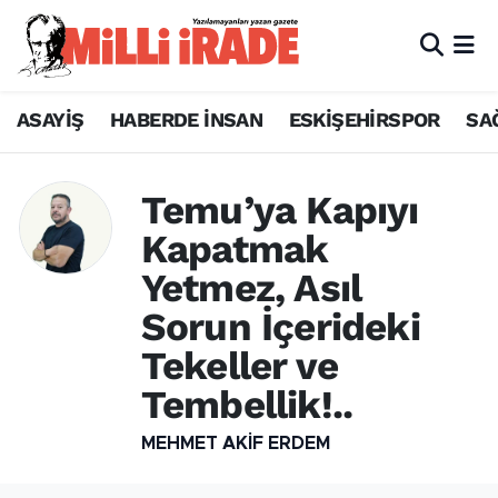
ASAYİŞ
HABERDE İNSAN
ESKİŞEHİRSPOR
SA
Temu’ya Kapıyı
Kapatmak
Yetmez, Asıl
Sorun İçerideki
Tekeller ve
Tembellik!..
MEHMET AKIF ERDEM