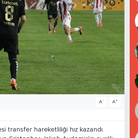
-
+
A
A
 transfer hareketliliği hız kazandı.