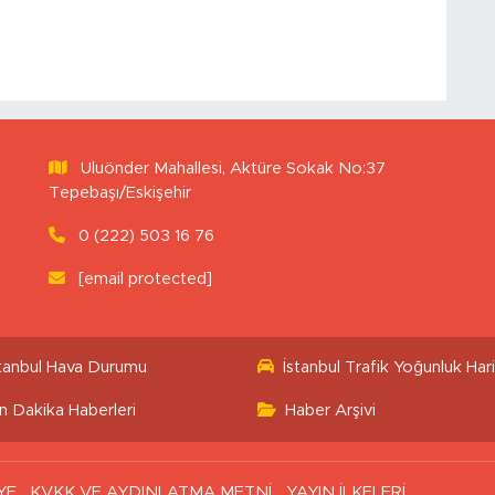
Uluönder Mahallesi, Aktüre Sokak No:37
Tepebaşı/Eskişehir
0 (222) 503 16 76
[email protected]
stanbul Hava Durumu
İstanbul Trafik Yoğunluk Hari
n Dakika Haberleri
Haber Arşivi
YE
KVKK VE AYDINLATMA METNİ
YAYIN İLKELERİ