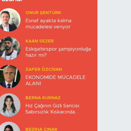
ONUR ŞENTÜRK
Esnaf ayakta kalma
mücadelesi veriyor
KAAN SEZER
Eskişehirspor şampiyonluğa
hazır mı?
ZAFER ÖZCIVAN
EKONOMİDE MÜCADELE
ALANI
BERNA KURNAZ
Hız Çağının Gizli Sancısı:
Sabırsızlık Kıskacında
Zihinlerimiz
BEDIHA ÇINAR