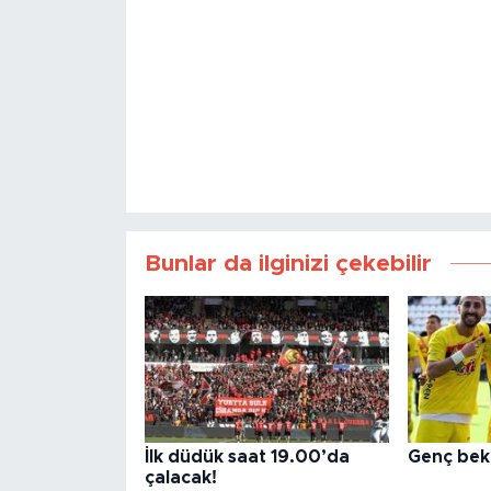
Bunlar da ilginizi çekebilir
İlk düdük saat 19.00’da
Genç bek 
çalacak!