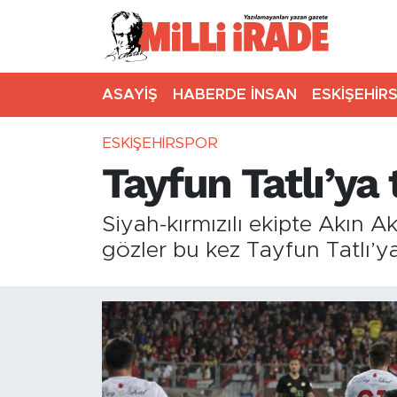
ASAYİŞ
HABERDE İNSAN
ESKİŞEHİR
ESKİŞEHİRSPOR
Tayfun Tatlı’ya
Siyah-kırmızılı ekipte Akın 
gözler bu kez Tayfun Tatlı’ya