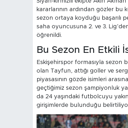
Siyah-kırmızılı ekipte Akın Akman
kararlarının ardından gözler bu ke
sezon ortaya koyduğu başarılı p
saha oyuncusuna 2. ve 3. Lig’de
öğrenildi.
Bu Sezon En Etkili İ
Eskişehirspor formasıyla sezon bo
olan Tayfun, attığı goller ve ser
piyasasının gözde isimleri arasına
geçtiğimiz sezon şampiyonluk ya
da 24 yaşındaki futbolcuyu yakınd
girişimlerde bulunduğu belirtiliyo