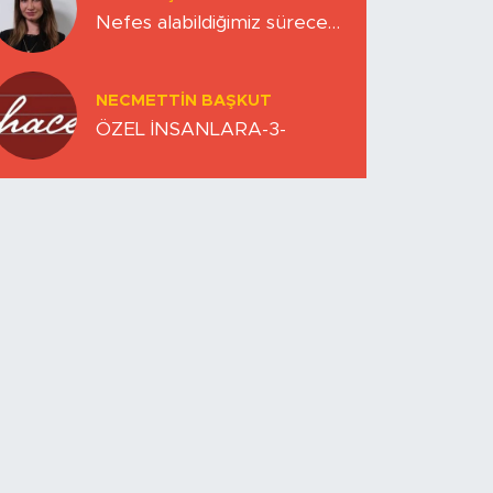
Nefes alabildiğimiz sürece…
NECMETTIN BAŞKUT
ÖZEL İNSANLARA-3-