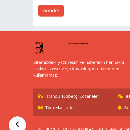
Gönder
Sitemizdeki yazı, resim ve haberlerin her hakkı
saklıdır. İzinsiz veya kaynak gösterilemeden
kullanılamaz.
İstanbul Nöbetçi Eczaneler
İ
Tüm Manşetler
So
GİZLİLİK VE ÇEREZ POLİTİKASI
İLETİŞİM
KÜN