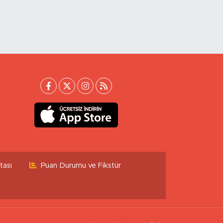
tası
Puan Durumu ve Fikstür