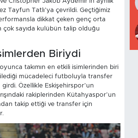
 ve Cristopher Jakob Aydemir’in ayrılık
z Tayfun Tatlı’ya çevrildi. Geçtiğimiz
erformansla dikkat çeken genç orta
n çok sayıda kulübün talip olduğu
simlerden Biriydi
yunca takımın en etkili isimlerinden biri
gilediği mücadeleci futboluyla transfer
 girdi. Özellikle Eskişehirspor’un
rışındaki rakiplerinden Kütahyaspor’un
an takip ettiği ve transfer için
r.