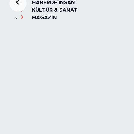
HABERDE İNSAN
KÜLTÜR & SANAT
MAGAZİN
MANŞET
OLAY
SPOR
TÜRKİYE
Foto Galeri
Video
Yazarlar
Röportaj
Biyografi
Anketler
Künye
İletişim
Servisler
İstanbul Nöbetçi Eczaneler
İstanbul Hava Durumu