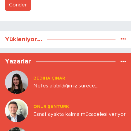
Gönder
Yükleniyor...
Yazarlar
BEDIHA ÇINAR
Nefes alabildiğimiz sürece…
ONUR ŞENTÜRK
Esnaf ayakta kalma mücadelesi veriyor