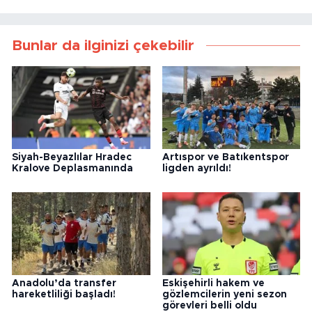
Bunlar da ilginizi çekebilir
Siyah-Beyazlılar Hradec
Artıspor ve Batıkentspor
Kralove Deplasmanında
ligden ayrıldı!
Anadolu’da transfer
Eskişehirli hakem ve
hareketliliği başladı!
gözlemcilerin yeni sezon
görevleri belli oldu