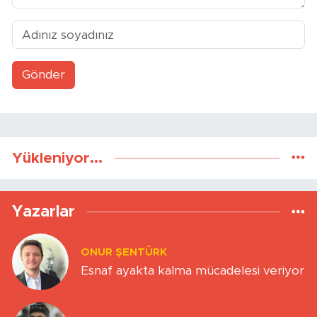
Gönder
Yükleniyor...
Yazarlar
ONUR ŞENTÜRK
Esnaf ayakta kalma mücadelesi veriyor