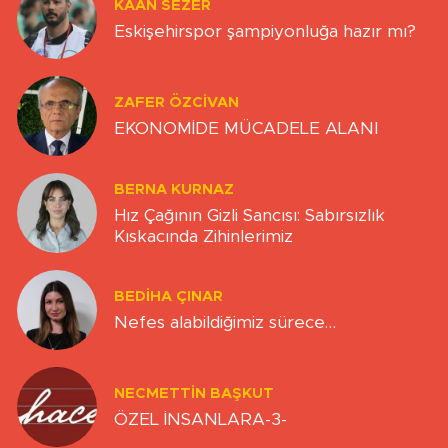
KAAN SEZER
Eskişehirspor şampiyonluğa hazır mı?
ZAFER ÖZCIVAN
EKONOMİDE MÜCADELE ALANI
BERNA KURNAZ
Hız Çağının Gizli Sancısı: Sabırsızlık
Kıskacında Zihinlerimiz
BEDIHA ÇINAR
Nefes alabildiğimiz sürece…
NECMETTIN BAŞKUT
ÖZEL İNSANLARA-3-