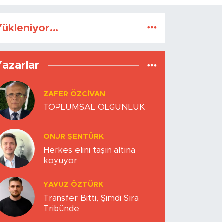
ükleniyor...
Yazarlar
ZAFER ÖZCIVAN
TOPLUMSAL OLGUNLUK
ONUR ŞENTÜRK
Herkes elini taşın altına
koyuyor
YAVUZ ÖZTÜRK
Transfer Bitti, Şimdi Sıra
Tribünde