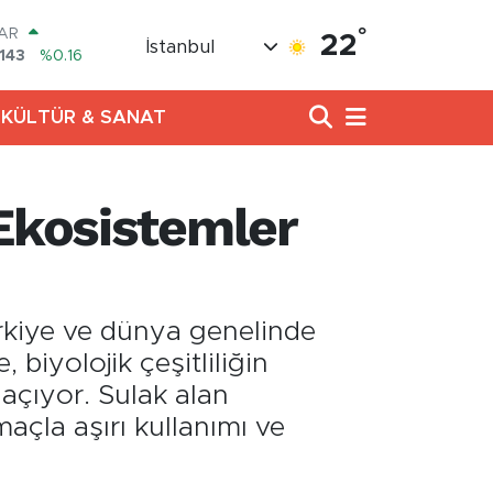
°
AR
22
İstanbul
143
%0.16
RO
0317
%-0.02
KÜLTÜR & SANAT
RLİN
2463
%0.07
M ALTIN
.81
%1.44
 Ekosistemler
T100
99
%70
COIN
360,53
%-0.76
rkiye ve dünya genelinde
biyolojik çeşitliliğin
 açıyor. Sulak alan
açla aşırı kullanımı ve