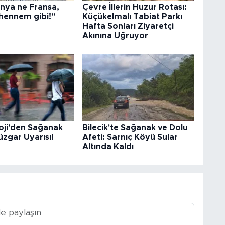
nya ne Fransa,
Çevre İllerin Huzur Rotası:
hennem gibi!"
Küçükelmalı Tabiat Parkı
Hafta Sonları Ziyaretçi
Akınına Uğruyor
oji'den Sağanak
Bilecik'te Sağanak ve Dolu
üzgar Uyarısı!
Afeti: Sarnıç Köyü Sular
Altında Kaldı