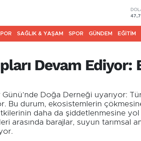
DOL
47,7
EU
55,
SPOR
SAĞLIK & YAŞAM
SPOR
GÜNDEM
EĞİTİM
STE
64,
GRA
6574
ıpları Devam Ediyor:
BİS
13.7
BIT
64.
r Günü’nde Doğa Derneği uyarıyor: Tü
r. Bu durum, ekosistemlerin çökmesine, 
etkilerinin daha da şiddetlenmesine yol
ri arasında barajlar, suyun tarımsal am
yor.