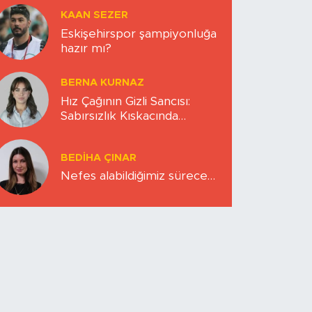
KAAN SEZER
Eskişehirspor şampiyonluğa
hazır mı?
BERNA KURNAZ
Hız Çağının Gizli Sancısı:
Sabırsızlık Kıskacında
Zihinlerimiz
BEDIHA ÇINAR
Nefes alabildiğimiz sürece…