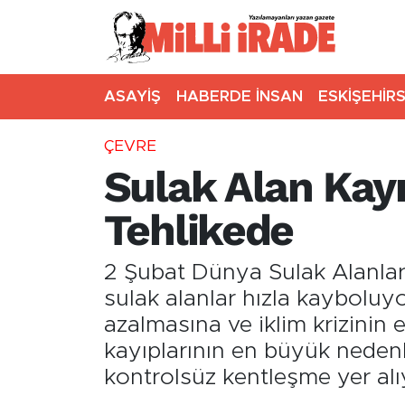
ASAYİŞ
HABERDE İNSAN
ESKİŞEHİR
ÇEVRE
Sulak Alan Kay
Tehlikede
2 Şubat Dünya Sulak Alanla
sulak alanlar hızla kayboluyo
azalmasına ve iklim krizinin 
kayıplarının en büyük nedenle
kontrolsüz kentleşme yer alı