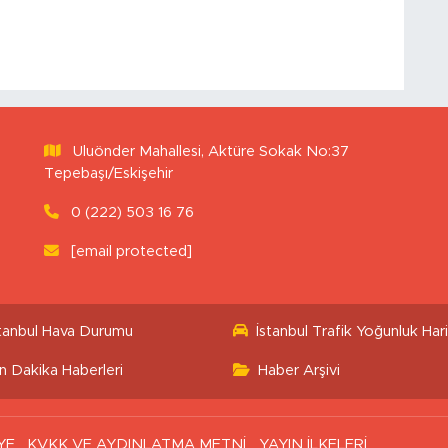
Uluönder Mahallesi, Aktüre Sokak No:37
Tepebaşı/Eskişehir
0 (222) 503 16 76
[email protected]
stanbul Hava Durumu
İstanbul Trafik Yoğunluk Hari
n Dakika Haberleri
Haber Arşivi
YE
KVKK VE AYDINLATMA METNİ
YAYIN İLKELERİ