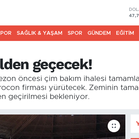
DO
47,
EU
55,
SPOR
SAĞLIK & YAŞAM
SPOR
GÜNDEM
EĞİTİM
STE
64,
GRA
6574
elden geçecek!
BİS
13.8
BIT
sezon öncesi çim bakım ihalesi tamam
64.
 Procon firması yürütecek. Zeminin tam
n geçirilmesi bekleniyor.
Y