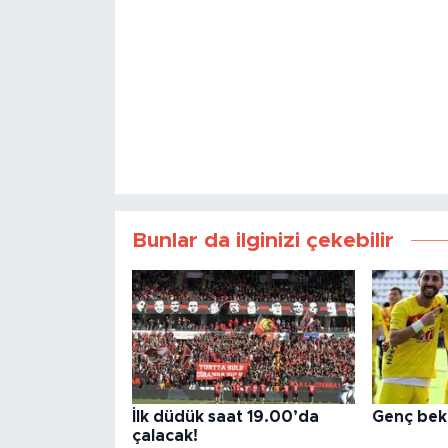
Bunlar da ilginizi çekebilir
İlk düdük saat 19.00’da
Genç bek 
çalacak!