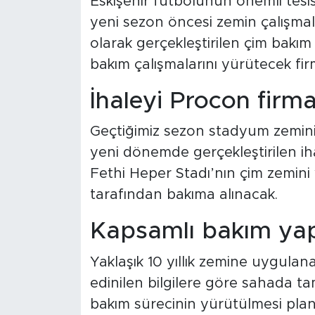
Eskişehir futbolunun önemli tesis
yeni sezon öncesi zemin çalışmala
olarak gerçekleştirilen çim bakı
bakım çalışmalarını yürütecek fir
İhaleyi Procon firm
Geçtiğimiz sezon stadyum zeminin
yeni dönemde gerçekleştirilen ih
Fethi Heper Stadı’nın çim zemini 
tarafından bakıma alınacak.
Kapsamlı bakım yap
Yaklaşık 10 yıllık zemine uygulan
edinilen bilgilere göre sahada t
bakım sürecinin yürütülmesi planla