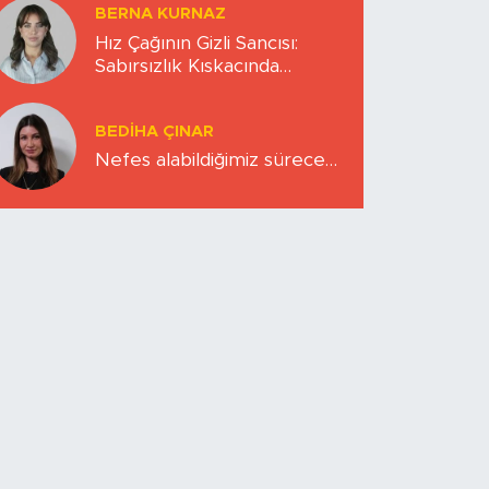
BERNA KURNAZ
Hız Çağının Gizli Sancısı:
Sabırsızlık Kıskacında
Zihinlerimiz
BEDIHA ÇINAR
Nefes alabildiğimiz sürece…