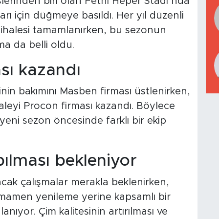
lerinden biri olan Fethi Heper Stadı’nda
rı için düğmeye basıldı. Her yıl düzenli
m ihalesi tamamlanırken, bu sezonun
ma da belli oldu.
ası kazandı
in bakımını Masben firması üstlenirken,
aleyi Procon firması kazandı. Böylece
yeni sezon öncesinde farklı bir ekip
ılması bekleniyor
acak çalışmalar merakla beklenirken,
amamen yenileme yerine kapsamlı bir
nıyor. Çim kalitesinin artırılması ve