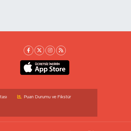
tası
Puan Durumu ve Fikstür