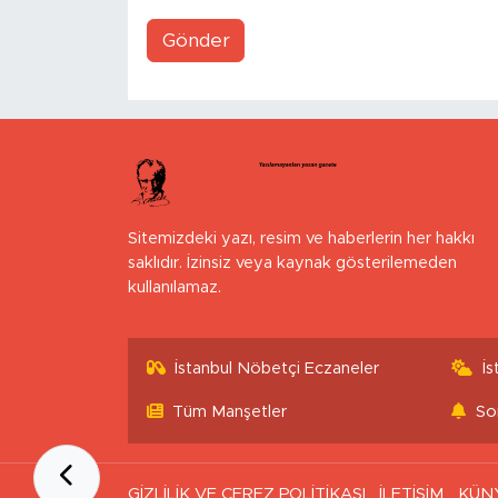
Gönder
Sitemizdeki yazı, resim ve haberlerin her hakkı
saklıdır. İzinsiz veya kaynak gösterilemeden
kullanılamaz.
İstanbul Nöbetçi Eczaneler
İ
Tüm Manşetler
So
GİZLİLİK VE ÇEREZ POLİTİKASI
İLETİŞİM
KÜN