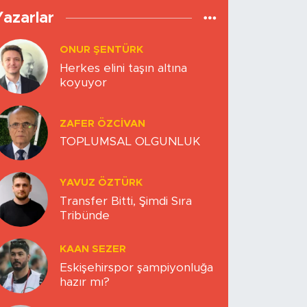
Yazarlar
ONUR ŞENTÜRK
Herkes elini taşın altına
koyuyor
ZAFER ÖZCIVAN
TOPLUMSAL OLGUNLUK
YAVUZ ÖZTÜRK
Transfer Bitti, Şimdi Sıra
Tribünde
KAAN SEZER
Eskişehirspor şampiyonluğa
hazır mı?