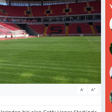
-
+
A
A