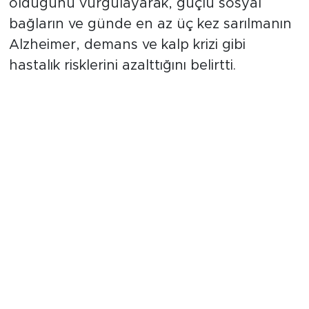
olduğunu vurgulayarak, güçlü sosyal
bağların ve günde en az üç kez sarılmanın
Alzheimer, demans ve kalp krizi gibi
hastalık risklerini azalttığını belirtti.
"Yalnızlık Günde 15 Sigara İçmek
Kadar Zararlı"