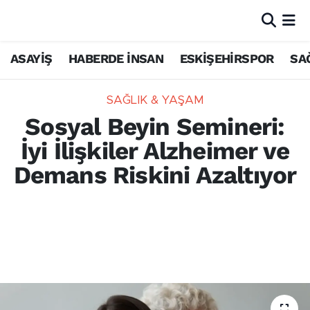
ASAYİŞ
HABERDE İNSAN
ESKİŞEHİRSPOR
SA
SAĞLIK & YAŞAM
Sosyal Beyin Semineri:
İyi İlişkiler Alzheimer ve
Demans Riskini Azaltıyor
Prof. Dr. Tayfun Doğan, sosyal ilişkilerin ve
fiziksel temasın nörobilimsel etkilerini
açıkladı: Minimum 20 saniyelik sarılmalar
oksitosin salgılatarak stresi azaltıyor.