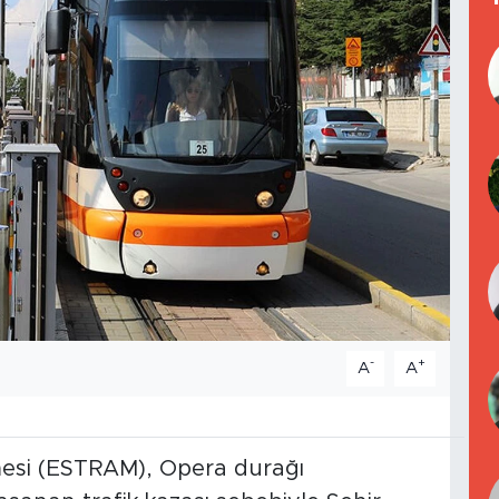
-
+
A
A
etmesi (ESTRAM), Opera durağı