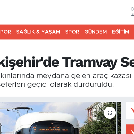
4
5
SPOR
SAĞLIK & YAŞAM
SPOR
GÜNDEM
EĞİTİM
6
6
işehir'de Tramvay Se
B
1
B
akınlarında meydana gelen araç kazası 
6
ferleri geçici olarak durduruldu.
Y