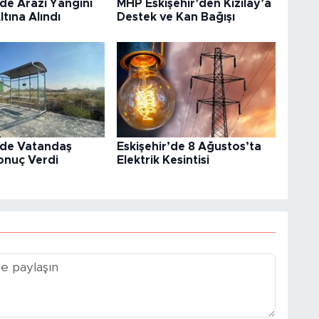
’de Arazi Yangını
MHP Eskişehir’den Kızılay’a
ltına Alındı
Destek ve Kan Bağışı
’de Vatandaş
Eskişehir’de 8 Ağustos’ta
onuç Verdi
Elektrik Kesintisi