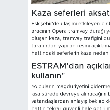
Kaza seferleri aksat
Eskişehir'de ulaşımı etkileyen bi
aracının Opera tramvay durağı ya
oluşan kaza, tramvay trafiğini d
tarafından yapılan resmi açıkla
hattındaki seferlerin kaza nedeniyl
ESTRAM’dan açıklama
kullanın"
Yolcuların mağduriyetini giderme
kısa sürede devreye alınacağını b
vatandaşlardan anlayış bekledikle
hattın tekrar güvenli hale getiril