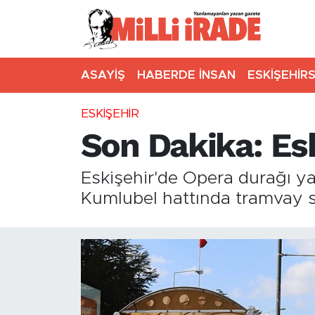
ASAYİŞ
HABERDE İNSAN
ESKİŞEHİR
ESKİŞEHİR
Son Dakika: Esk
Eskişehir'de Opera durağı y
Kumlubel hattında tramvay se