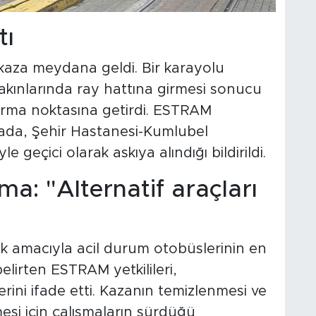
tı
r kaza meydana geldi. Bir karayolu
kınlarında ray hattına girmesi sonucu
urma noktasına getirdi. ESTRAM
mada, Şehir Hastanesi-Kumlubel
e geçici olarak askıya alındığı bildirildi.
: "Alternatif araçları
k amacıyla acil durum otobüslerinin en
elirten ESTRAM yetkilileri,
rini ifade etti. Kazanın temizlenmesi ve
mesi için çalışmaların sürdüğü