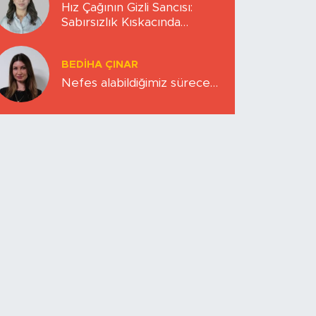
Hız Çağının Gizli Sancısı:
Sabırsızlık Kıskacında
Zihinlerimiz
BEDIHA ÇINAR
Nefes alabildiğimiz sürece…