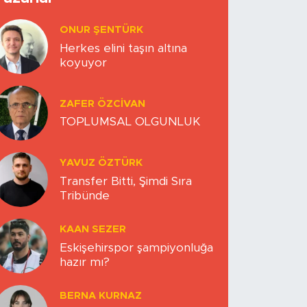
ONUR ŞENTÜRK
Herkes elini taşın altına
koyuyor
ZAFER ÖZCIVAN
TOPLUMSAL OLGUNLUK
YAVUZ ÖZTÜRK
Transfer Bitti, Şimdi Sıra
Tribünde
KAAN SEZER
Eskişehirspor şampiyonluğa
hazır mı?
BERNA KURNAZ