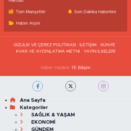
İstanbul Trafik Yoğunluk
Puan Durumu ve Fikstür
Haritası
Tüm Manşetler
Son Dakika Haberleri
Haber Arşivi
GİZLİLİK VE ÇEREZ POLİTİKASI
İLETİŞİM
KÜNYE
KVKK VE AYDINLATMA METNİ
YAYIN İLKELERİ
Haber Yazılımı:
TE Bilişim
Ana Sayfa
Kategoriler
SAĞLIK & YAŞAM