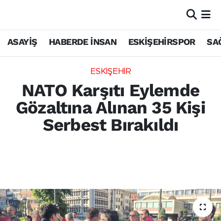
ASAYİŞ
HABERDE İNSAN
ESKİŞEHİRSPOR
SA
ESKİŞEHİR
NATO Karşıtı Eylemde
Gözaltına Alınan 35 Kişi
Serbest Bırakıldı
Eskişehir'de NATO karşıtı izinsiz eylemde
gözaltına alınan 35 kişi, emniyetteki
işlemlerinin ardından serbest bırakıldı.