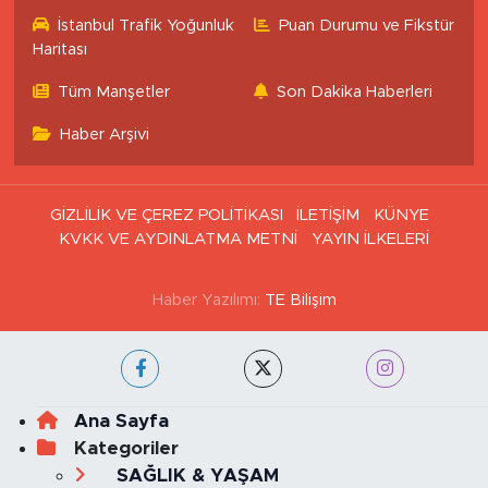
İstanbul Trafik Yoğunluk
Puan Durumu ve Fikstür
Haritası
Tüm Manşetler
Son Dakika Haberleri
Haber Arşivi
GİZLİLİK VE ÇEREZ POLİTİKASI
İLETİŞİM
KÜNYE
KVKK VE AYDINLATMA METNİ
YAYIN İLKELERİ
Haber Yazılımı:
TE Bilişim
Ana Sayfa
Kategoriler
SAĞLIK & YAŞAM