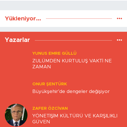
Yükleniyor...
Yazarlar
YUNUS EMRE GÜLLÜ
ZULÜMDEN KURTULUŞ VAKTİ NE
ZAMAN
ONUR ŞENTÜRK
Büyükşehir’de dengeler değişiyor
ZAFER ÖZCIVAN
YÖNETİŞİM KÜLTÜRÜ VE KARŞILIKLI
GÜVEN