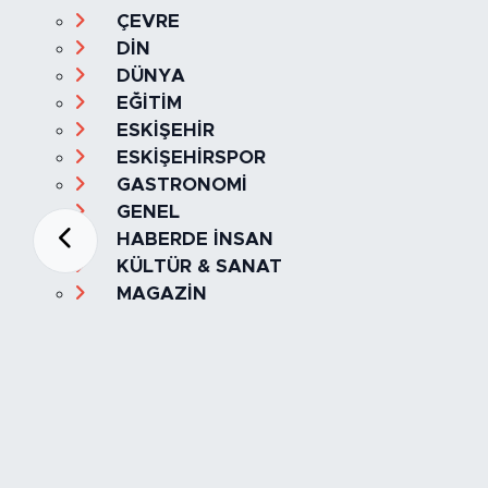
ÇEVRE
DİN
DÜNYA
EĞİTİM
ESKİŞEHİR
ESKİŞEHİRSPOR
GASTRONOMİ
GENEL
HABERDE İNSAN
KÜLTÜR & SANAT
MAGAZİN
MANŞET
OLAY
SPOR
TÜRKİYE
Foto Galeri
Video
Yazarlar