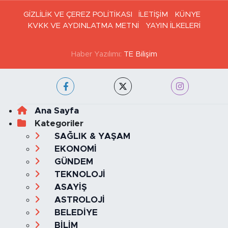
GİZLİLİK VE ÇEREZ POLİTİKASI
İLETİŞİM
KÜNYE
KVKK VE AYDINLATMA METNİ
YAYIN İLKELERİ
Haber Yazılımı:
TE Bilişim
Ana Sayfa
Kategoriler
SAĞLIK & YAŞAM
EKONOMİ
GÜNDEM
TEKNOLOJİ
ASAYİŞ
ASTROLOJİ
BELEDİYE
BİLİM