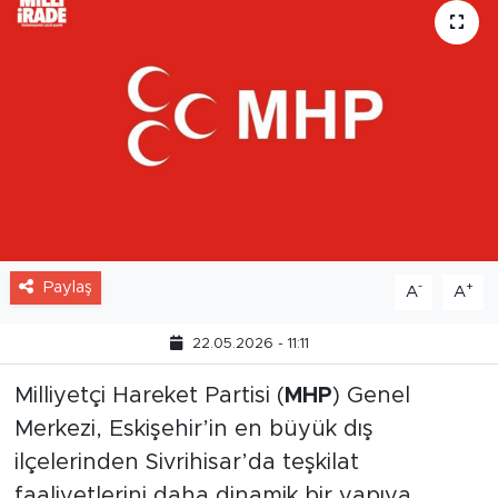
Paylaş
-
+
A
A
22.05.2026 - 11:11
Milliyetçi Hareket Partisi (
MHP
) Genel
Merkezi, Eskişehir’in en büyük dış
ilçelerinden Sivrihisar’da teşkilat
faaliyetlerini daha dinamik bir yapıya