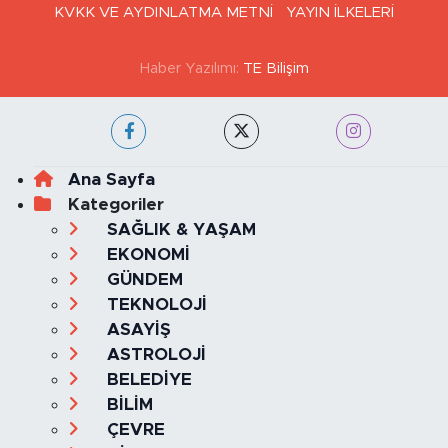
GİZLİLİK VE ÇEREZ POLİTİKASI
İLETİŞİM
KÜNYE
KVKK VE AYDINLATMA METNİ
YAYIN İLKELERİ
Haber Yazılımı:
TE Bilişim
Ana Sayfa
Kategoriler
SAĞLIK & YAŞAM
EKONOMİ
GÜNDEM
TEKNOLOJİ
ASAYİŞ
ASTROLOJİ
BELEDİYE
BİLİM