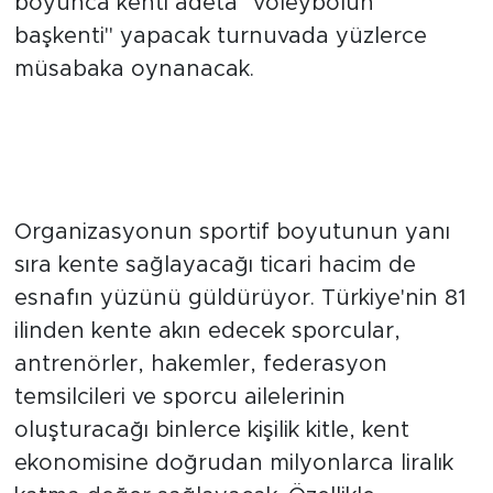
boyunca kenti adeta "voleybolun
başkenti" yapacak turnuvada yüzlerce
müsabaka oynanacak.
Şehir Ekonomisinde Bayram
Havası: Otellerde Boş Oda
Kalmayacak
Organizasyonun sportif boyutunun yanı
sıra kente sağlayacağı ticari hacim de
esnafın yüzünü güldürüyor. Türkiye'nin 81
ilinden kente akın edecek sporcular,
antrenörler, hakemler, federasyon
temsilcileri ve sporcu ailelerinin
oluşturacağı binlerce kişilik kitle, kent
ekonomisine doğrudan milyonlarca liralık