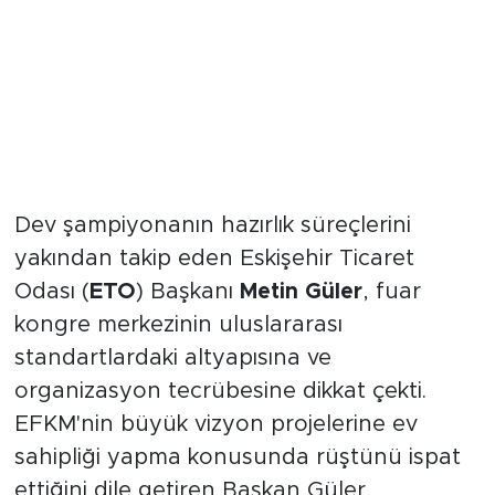
ETO Başkanı Metin Güler’den
Federasyon Başkanı Üstündağ’a
Teşekkür
Dev şampiyonanın hazırlık süreçlerini
yakından takip eden Eskişehir Ticaret
Odası (
ETO
) Başkanı
Metin Güler
, fuar
kongre merkezinin uluslararası
standartlardaki altyapısına ve
organizasyon tecrübesine dikkat çekti.
EFKM'nin büyük vizyon projelerine ev
sahipliği yapma konusunda rüştünü ispat