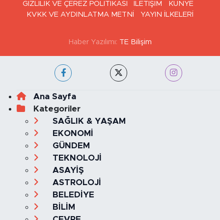
GİZLİLİK VE ÇEREZ POLİTİKASI
İLETİŞİM
KÜNYE
KVKK VE AYDINLATMA METNİ
YAYIN İLKELERİ
Haber Yazılımı:
TE Bilişim
Ana Sayfa
Kategoriler
SAĞLIK & YAŞAM
EKONOMİ
GÜNDEM
TEKNOLOJİ
ASAYİŞ
ASTROLOJİ
BELEDİYE
BİLİM
ÇEVRE