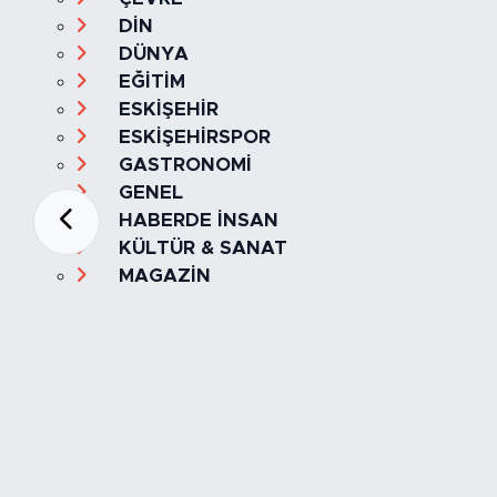
DİN
DÜNYA
EĞİTİM
ESKİŞEHİR
ESKİŞEHİRSPOR
GASTRONOMİ
GENEL
HABERDE İNSAN
KÜLTÜR & SANAT
MAGAZİN
MANŞET
OLAY
SPOR
TÜRKİYE
Foto Galeri
Video
Yazarlar