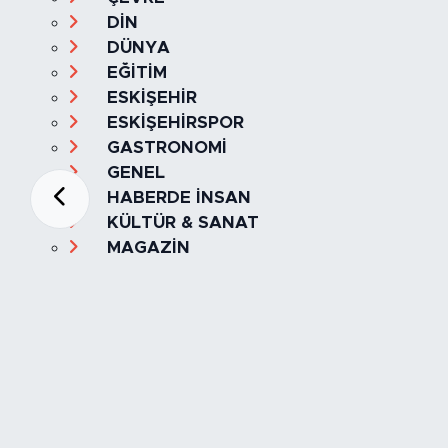
DİN
DÜNYA
EĞİTİM
ESKİŞEHİR
ESKİŞEHİRSPOR
GASTRONOMİ
GENEL
HABERDE İNSAN
KÜLTÜR & SANAT
MAGAZİN
MANŞET
OLAY
SPOR
TÜRKİYE
Foto Galeri
Video
Yazarlar
Röportaj