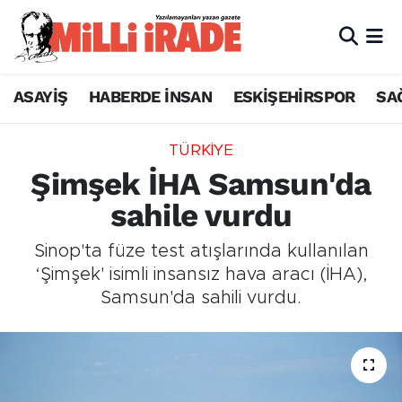
ASAYİŞ
HABERDE İNSAN
ESKİŞEHİRSPOR
SA
TÜRKİYE
Şimşek İHA Samsun'da
sahile vurdu
Sinop'ta füze test atışlarında kullanılan
‘Şimşek' isimli insansız hava aracı (İHA),
Samsun'da sahili vurdu.