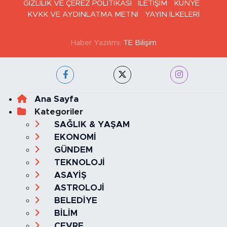
GİZLİLİK VE ÇEREZ POLİTİKASI
İLETİŞİM
KÜNYE
KVKK VE AYDINLATMA METNİ
YAYIN İLKELERİ
Haber Yazılımı:
TE Bilişim
Ana Sayfa
Kategoriler
SAĞLIK & YAŞAM
EKONOMİ
GÜNDEM
TEKNOLOJİ
ASAYİŞ
ASTROLOJİ
BELEDİYE
BİLİM
ÇEVRE