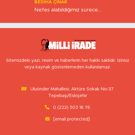
KAAN SEZER
Eskişehirspor şampiyonluğa hazır mı?
BERNA KURNAZ
Hız Çağının Gizli Sancısı: Sabırsızlık
Kıskacında Zihinlerimiz
BEDIHA ÇINAR
Nefes alabildiğimiz sürece…
Sitemizdeki yazı, resim ve haberlerin her hakkı saklıdır. İzinsiz
veya kaynak gösterilemeden kullanılamaz.