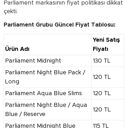
Açıklanan yeni zamlı tarifeyle birlikte
özellikle premium (lüks) segmentte yer
alan ürünlerin fiyat artışı tüketiciye
doğrudan yansıdı. Güncellenen listede
Parliament markasının fiyat politikası dikkat
çekti.
Parliament Grubu Güncel Fiyat Tablosu:
Yeni Satış
Ürün Adı
Fiyatı
Parliament Midnight
130 TL