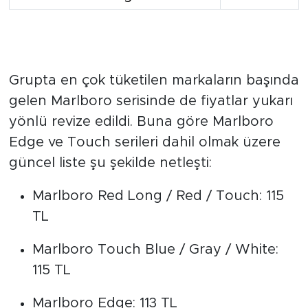
Parliament Night Blue Pack /
120 TL
Long
Parliament Aqua Blue Slims
120 TL
Parliament Night Blue / Aqua
120 TL
Blue / Reserve
Parliament Midnight Blue
115 TL
Marlboro Serisinde Yeni Tarifeler
Başladı
Grupta en çok tüketilen markaların başında
gelen Marlboro serisinde de fiyatlar yukarı
yönlü revize edildi. Buna göre Marlboro
Edge ve Touch serileri dahil olmak üzere
güncel liste şu şekilde netleşti: