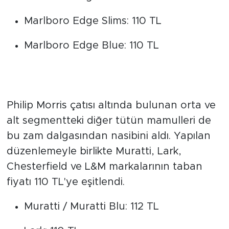
Marlboro Red Long / Red / Touch: 115
TL
Marlboro Touch Blue / Gray / White:
115 TL
Marlboro Edge: 113 TL
Marlboro Edge Slims: 110 TL
Marlboro Edge Blue: 110 TL
Muratti, Lark ve L&M
Markalarında Son Durum
Philip Morris çatısı altında bulunan orta ve
alt segmentteki diğer tütün mamulleri de