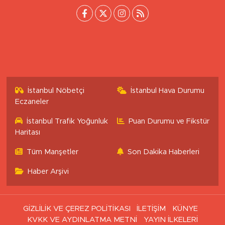
Uluönder Mahallesi, Aktüre Sokak No:37
Tepebaşı/Eskişehir
0 (222) 503 16 76
[email protected]
İstanbul Nöbetçi
İstanbul Hava Durumu
Eczaneler