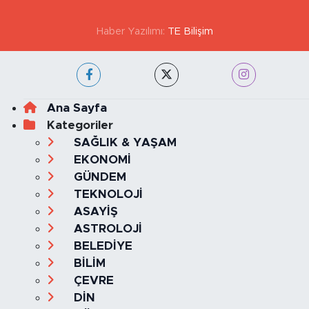
İstanbul Trafik Yoğunluk
Puan Durumu ve Fikstür
Haritası
Tüm Manşetler
Son Dakika Haberleri
Haber Arşivi
GİZLİLİK VE ÇEREZ POLİTİKASI
İLETİŞİM
KÜNYE
KVKK VE AYDINLATMA METNİ
YAYIN İLKELERİ
Haber Yazılımı:
TE Bilişim
Ana Sayfa
Kategoriler
SAĞLIK & YAŞAM
EKONOMİ