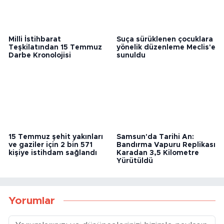
Türkiye’den İspanya’ya
Bolu’da Beypiliç
yangın desteği: Bakan
kesimhanesinde ilaçlama
Yumaklı 2 söndürme
faciası: 34 işçi zehirlenerek
uçağının havalandığını
hastaneye kaldırıldı
duyurdu
Milli İstihbarat
Suça sürüklenen çocuklara
Teşkilatından 15 Temmuz
yönelik düzenleme Meclis'e
Darbe Kronolojisi
sunuldu