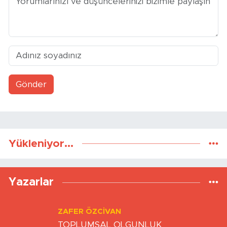
15 Temmuz şehit yakınları
Samsun'da Tarihi An:
ve gaziler için 2 bin 571
Bandırma Vapuru Replikası
kişiye istihdam sağlandı
Karadan 3,5 Kilometre
Yürütüldü
Yorumlar
Gönder