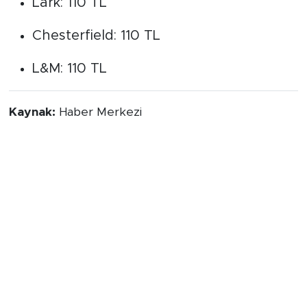
bu zam dalgasından nasibini aldı. Yapılan
düzenlemeyle birlikte Muratti, Lark,
Chesterfield ve L&M markalarının taban
fiyatı 110 TL'ye eşitlendi.
Muratti / Muratti Blu: 112 TL
Lark: 110 TL
Chesterfield: 110 TL
L&M: 110 TL
Kaynak:
Haber Merkezi