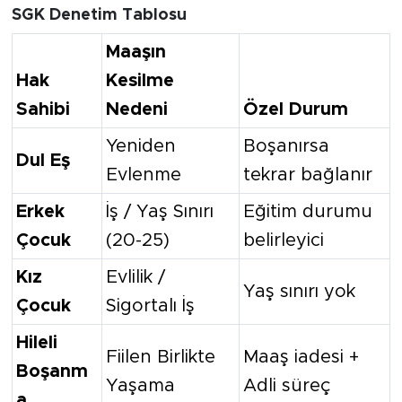
SGK Denetim Tablosu
Maaşın
Hak
Kesilme
Sahibi
Nedeni
Özel Durum
Yeniden
Boşanırsa
Dul Eş
Evlenme
tekrar bağlanır
Erkek
İş / Yaş Sınırı
Eğitim durumu
Çocuk
(20-25)
belirleyici
Kız
Evlilik /
Yaş sınırı yok
Çocuk
Sigortalı İş
Hileli
Fiilen Birlikte
Maaş iadesi +
Boşanm
Yaşama
Adli süreç
a