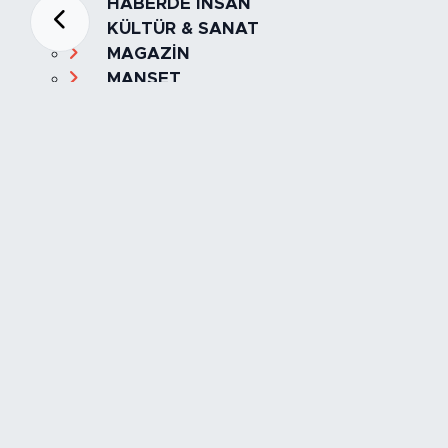
HABERDE İNSAN
KÜLTÜR & SANAT
MAGAZİN
MANŞET
OLAY
SPOR
TÜRKİYE
Foto Galeri
Video
Yazarlar
Röportaj
Biyografi
Anketler
Künye
İletişim
Servisler
İstanbul Nöbetçi Eczaneler
İstanbul Hava Durumu