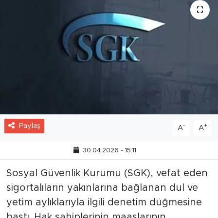
Paylaş
-
+
A
A
30.04.2026 - 15:11
Sosyal Güvenlik Kurumu (SGK), vefat eden
sigortalıların yakınlarına bağlanan dul ve
yetim aylıklarıyla ilgili denetim düğmesine
bastı. Hak sahiplerinin maaşlarının