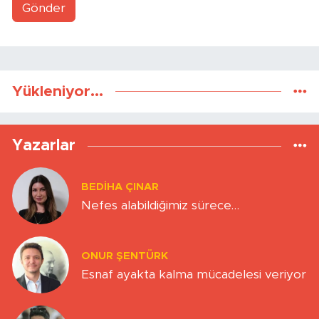
Gönder
Yükleniyor...
Yazarlar
BEDIHA ÇINAR
Nefes alabildiğimiz sürece…
ONUR ŞENTÜRK
Esnaf ayakta kalma mücadelesi veriyor