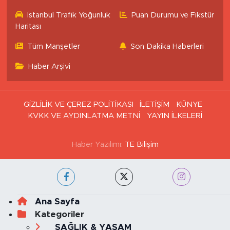
İstanbul Nöbetçi
İstanbul Hava Durumu
Eczaneler
İstanbul Trafik Yoğunluk
Puan Durumu ve Fikstür
Haritası
Tüm Manşetler
Son Dakika Haberleri
Haber Arşivi
GİZLİLİK VE ÇEREZ POLİTİKASI
İLETİŞİM
KÜNYE
KVKK VE AYDINLATMA METNİ
YAYIN İLKELERİ
Haber Yazılımı:
TE Bilişim