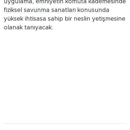
kuşak" derecesiyle adım atacak. Bu
uygulama, emniyetin komuta kademesinde
fiziksel savunma sanatları konusunda
yüksek ihtisasa sahip bir neslin yetişmesine
olanak tanıyacak.