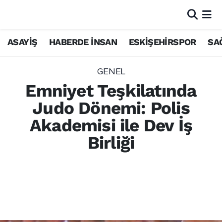
ASAYİŞ
HABERDE İNSAN
ESKİŞEHİRSPOR
SA
GENEL
Emniyet Teşkilatında
Judo Dönemi: Polis
Akademisi ile Dev İş
Birliği
Polis Akademisi ve Türkiye Judo
Federasyonu arasında imzalanan
protokolle, polis adayları judo eğitimi
alacak. Siyah kuşak sahibi amirler göreve