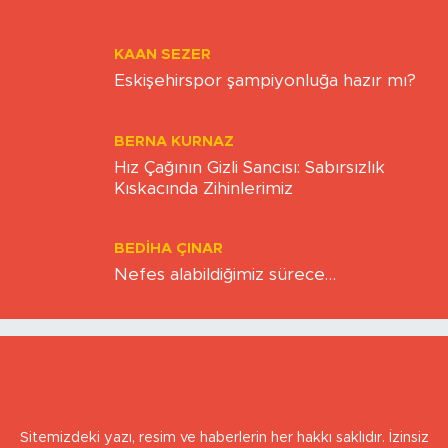
YAVUZ ÖZTÜRK
Transfer Bitti, Şimdi Sıra Tribünde
KAAN SEZER
Eskişehirspor şampiyonluğa hazır mı?
BERNA KURNAZ
Hız Çağının Gizli Sancısı: Sabırsızlık
Kıskacında Zihinlerimiz
BEDIHA ÇINAR
Nefes alabildiğimiz sürece…