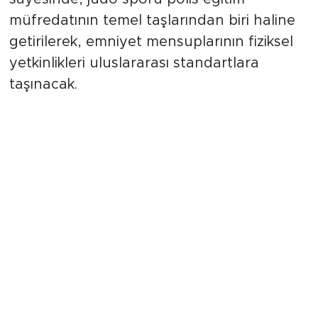
modernize etmeyi hedefliyor. Bu iş birliği
sayesinde, judo sporu polis eğitim
müfredatının temel taşlarından biri haline
getirilerek, emniyet mensuplarının fiziksel
yetkinlikleri uluslararası standartlara
taşınacak.