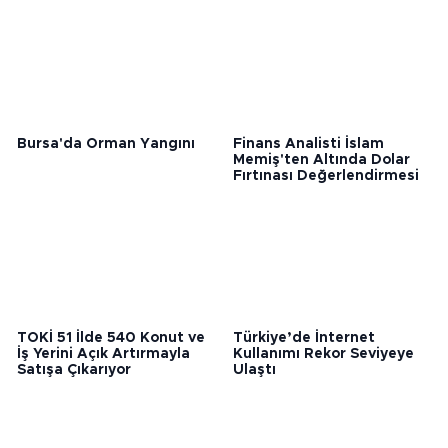
Bunlar da ilginizi çekebilir
Bursa'da Orman Yangını
Finans Analisti İslam
Memiş'ten Altında Dolar
Fırtınası Değerlendirmesi
TOKİ 51 İlde 540 Konut ve
Türkiye’de İnternet
İş Yerini Açık Artırmayla
Kullanımı Rekor Seviyeye
Satışa Çıkarıyor
Ulaştı