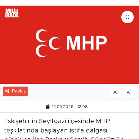
Paylaş
-
+
A
A
12.05.2026 - 12:08
Eskişehir’in Seyitgazi ilçesinde MHP
teşkilatında başlayan istifa dalgası