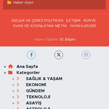
Haber Arşivi
GİZLİLİK VE ÇEREZ POLİTİKASI
İLETİŞİM
KÜNYE
KVKK VE AYDINLATMA METNİ
YAYIN İLKELERİ
Haber Yazılımı:
TE Bilişim
Ana Sayfa
Kategoriler
SAĞLIK & YAŞAM
EKONOMİ
GÜNDEM
TEKNOLOJİ
ASAYİŞ