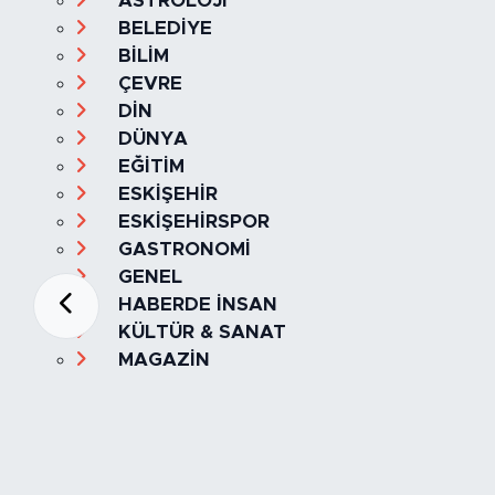
ASTROLOJİ
BELEDİYE
BİLİM
ÇEVRE
DİN
DÜNYA
EĞİTİM
ESKİŞEHİR
ESKİŞEHİRSPOR
GASTRONOMİ
GENEL
HABERDE İNSAN
KÜLTÜR & SANAT
MAGAZİN
MANŞET
OLAY
SPOR
TÜRKİYE