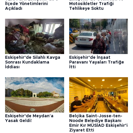
İlçede Yönetimlerini
Motosikletler Trafiği
Açıkladı
Tehlikeye Soktu
Eskişehir’de Silahlı Kavga
Eskişehir’de İnşaat
Sonrası Kundaklama
Paravanı Yayaları Trafiğe
İddiası
İtti
Eskişehir’de Meydan'a
Belçika Saint-Josse-ten-
Yasak Geldi!
Noode Belediye Başkanı
Emir Kır MÜSİAD Eskişehir’i
Ziyaret Etti