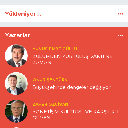
Yükleniyor...
Yazarlar
YUNUS EMRE GÜLLÜ
ZULÜMDEN KURTULUŞ VAKTİ NE
ZAMAN
ONUR ŞENTÜRK
Büyükşehir’de dengeler değişiyor
ZAFER ÖZCIVAN
YÖNETİŞİM KÜLTÜRÜ VE KARŞILIKLI
GÜVEN