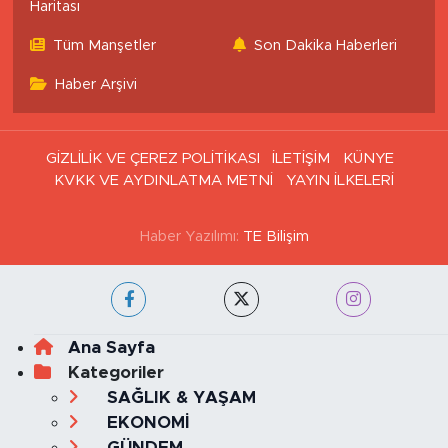
Haritası
Tüm Manşetler
Son Dakika Haberleri
Haber Arşivi
GİZLİLİK VE ÇEREZ POLİTİKASI
İLETİŞİM
KÜNYE
KVKK VE AYDINLATMA METNİ
YAYIN İLKELERİ
Haber Yazılımı:
TE Bilişim
Ana Sayfa
Kategoriler
SAĞLIK & YAŞAM
EKONOMİ
GÜNDEM