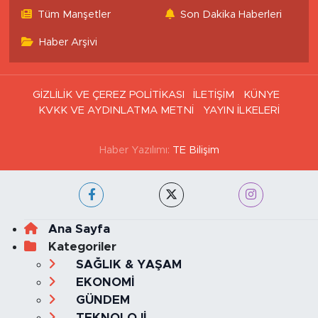
Tüm Manşetler
Son Dakika Haberleri
Haber Arşivi
GİZLİLİK VE ÇEREZ POLİTİKASI
İLETİŞİM
KÜNYE
KVKK VE AYDINLATMA METNİ
YAYIN İLKELERİ
Haber Yazılımı:
TE Bilişim
Ana Sayfa
Kategoriler
SAĞLIK & YAŞAM
EKONOMİ
GÜNDEM
TEKNOLOJİ