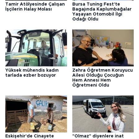
Tamir Atölyesinde Çalışan
Bursa Tuning Fest'te
İşçilerin Halay Molası
Bagajında Kaplumbağalar
Yaşayan Otomobil İlgi
Odağı Oldu
Yüksek mühendis kadın
Zehra Öğretmen Koruyucu
tarlada ezber bozuyor
Ailesi Olduğu Çocuğun
Hem Annesi Hem
Öğretmeni Oldu
Eskişehir'de Cinayete
"Olmaz" diyenlere inat