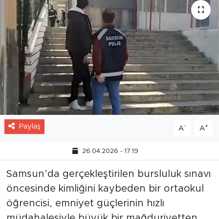
Paylaş
-
+
A
A
26.04.2026 - 17:19
Samsun’da gerçekleştirilen bursluluk sınavı
öncesinde kimliğini kaybeden bir ortaokul
öğrencisi, emniyet güçlerinin hızlı
müdahalesiyle büyük bir mağduriyetten