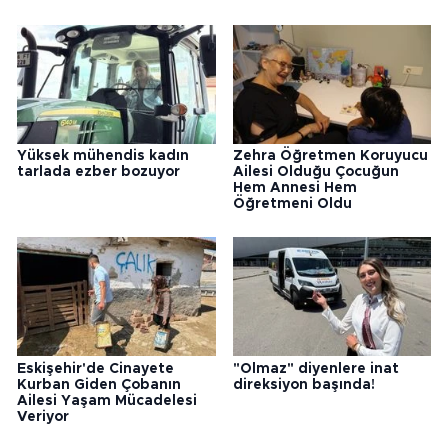
Yaşayan Otomobil İlgi
Odağı Oldu
Yüksek mühendis kadın
Zehra Öğretmen Koruyucu
tarlada ezber bozuyor
Ailesi Olduğu Çocuğun
Hem Annesi Hem
Öğretmeni Oldu
Eskişehir'de Cinayete
"Olmaz" diyenlere inat
Kurban Giden Çobanın
direksiyon başında!
Ailesi Yaşam Mücadelesi
Veriyor