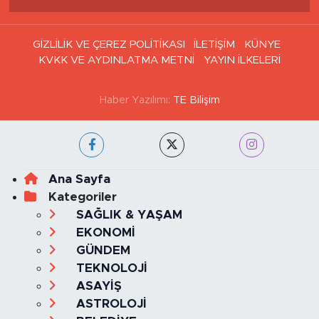
Haber Arşivi
GİZLİLİK VE ÇEREZ POLİTİKASI
İLETİŞİM
KÜNYE
KVKK VE AYDINLATMA METNİ
YAYIN İLKELERİ
Haber Yazılımı:
TE Bilişim
Ana Sayfa
Kategoriler
SAĞLIK & YAŞAM
EKONOMİ
GÜNDEM
TEKNOLOJİ
ASAYİŞ