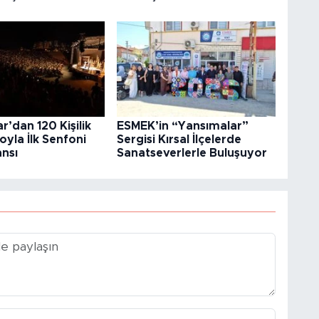
r’dan 120 Kişilik
ESMEK’in “Yansımalar”
yla İlk Senfoni
Sergisi Kırsal İlçelerde
nsı
Sanatseverlerle Buluşuyor