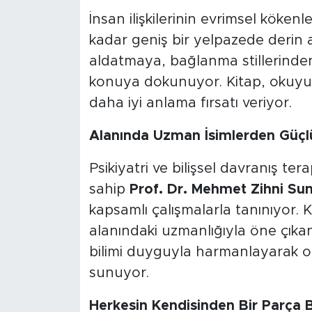
İnsan ilişkilerinin evrimsel köke
kadar geniş bir yelpazede derin a
aldatmaya, bağlanma stillerinden 
konuya dokunuyor. Kitap, okuyucu
daha iyi anlama fırsatı veriyor.
Alanında Uzman İsimlerden Güçlü 
Psikiyatri ve bilişsel davranış ter
sahip
Prof. Dr. Mehmet Zihni Su
kapsamlı çalışmalarla tanınıyor. Ka
alanındaki uzmanlığıyla öne çık
bilimi duyguyla harmanlayarak 
sunuyor.
Herkesin Kendisinden Bir Parça B