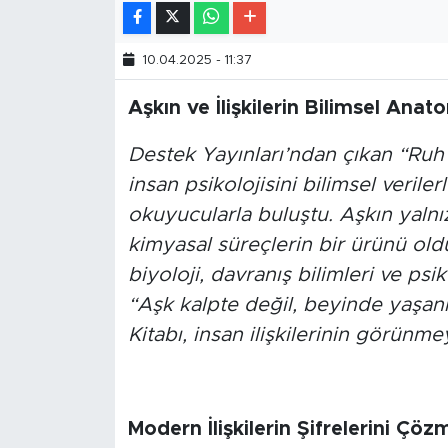
10.04.2025 - 11:37
Aşkın ve İlişkilerin Bilimsel Anato
Destek Yayınları’ndan çıkan “Ruh H
insan psikolojisini bilimsel verile
okuyucularla buluştu. Aşkın yalnız
kimyasal süreçlerin bir ürünü ol
biyoloji, davranış bilimleri ve psi
“Aşk kalpte değil, beyinde yaşanı
Kitabı, insan ilişkilerinin görünm
Modern İlişkilerin Şifrelerini Çöz