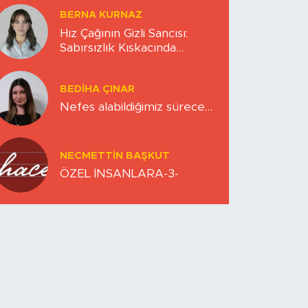
BERNA KURNAZ
Hız Çağının Gizli Sancısı:
Sabırsızlık Kıskacında
Zihinlerimiz
BEDIHA ÇINAR
Nefes alabildiğimiz sürece…
NECMETTIN BAŞKUT
ÖZEL İNSANLARA-3-