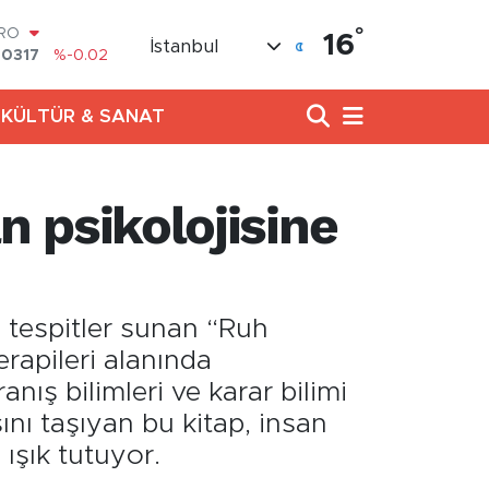
°
ERLİN
16
İstanbul
,2463
%0.07
AM ALTIN
10.40
%0.45
KÜLTÜR & SANAT
ST100
.799
%70
TCOIN
.225,61
%-0.63
an psikolojisine
LAR
,7143
%0.16
URO
,0317
%-0.02
an tespitler sunan “Ruh
terapileri alanında
nış bilimleri ve karar bilimi
ını taşıyan bu kitap, insan
 ışık tutuyor.