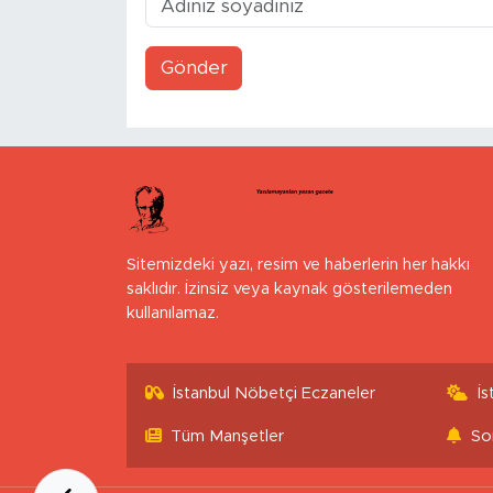
Gönder
Sitemizdeki yazı, resim ve haberlerin her hakkı
saklıdır. İzinsiz veya kaynak gösterilemeden
kullanılamaz.
İstanbul Nöbetçi Eczaneler
İ
Tüm Manşetler
So