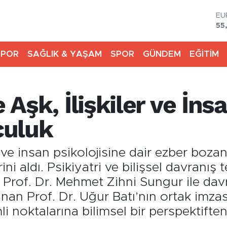
ST
64
GR
65
SPOR
SAĞLIK & YAŞAM
SPOR
GÜNDEM
EĞİTİM
Bİ
13
BI
64
e Aşk, İlişkiler ve İns
DO
47
E
culuk
55
et ve insan psikolojisine dair ezber boz
ini aldı. Psikiyatri ve bilişsel davranış 
 Prof. Dr. Mehmet Zihni Sungur ile davra
ınan Prof. Dr. Uğur Batı’nın ortak imzas
i noktalarına bilimsel bir perspektiften