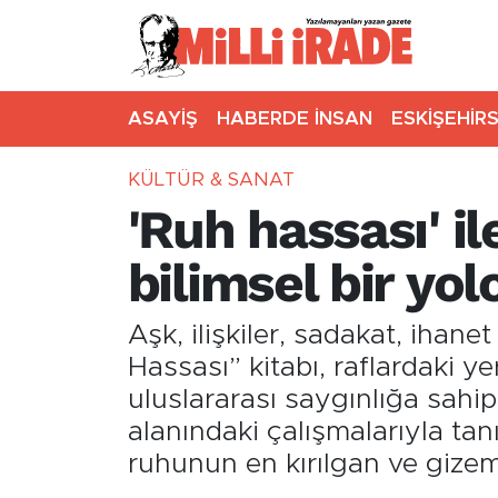
ASAYİŞ
HABERDE İNSAN
ESKİŞEHİR
KÜLTÜR & SANAT
'Ruh hassası' il
bilimsel bir yol
Aşk, ilişkiler, sadakat, ihan
Hassası” kitabı, raflardaki yer
uluslararası saygınlığa sahip
alanındaki çalışmalarıyla tan
ruhunun en kırılgan ve gizeml