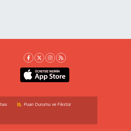
tası
Puan Durumu ve Fikstür