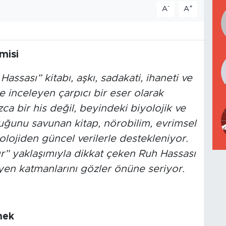
-
+
A
A
misi
assası” kitabı, aşkı, sadakati, ihaneti ve
rle inceleyen çarpıcı bir eser olarak
ca bir his değil, beyindeki biyolojik ve
duğunu savunan kitap, nörobilim, evrimsel
kolojiden güncel verilerle destekleniyor.
r” yaklaşımıyla dikkat çeken Ruh Hassası
eyen katmanlarını gözler önüne seriyor.
mek