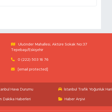
Uluönder Mahallesi, Aktüre Sokak No:37
Tepebaşı/Eskişehir
0 (222) 503 16 76
[email protected]
stanbul Hava Durumu
İstanbul Trafik Yoğunluk Hari
n Dakika Haberleri
Haber Arşivi