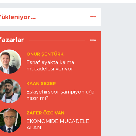
ükleniyor...
Yazarlar
ONUR ŞENTÜRK
Esnaf ayakta kalma
mücadelesi veriyor
KAAN SEZER
Eskişehirspor şampiyonluğa
hazır mı?
ZAFER ÖZCIVAN
EKONOMİDE MÜCADELE
ALANI