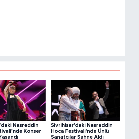
r’daki Nasreddin
Sivrihisar'daki Nasreddin
ivali’nde Konser
Hoca Festivali'nde Ünlü
Yaşandı
Sanatçılar Sahne Aldı