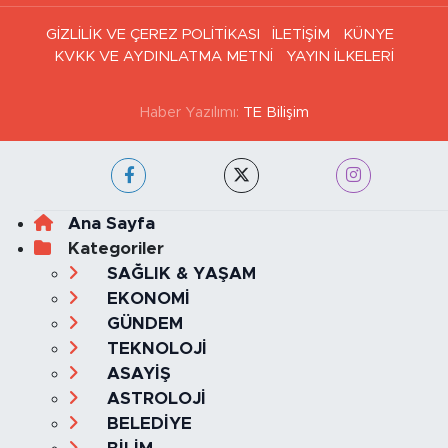
GİZLİLİK VE ÇEREZ POLİTİKASI
İLETİŞİM
KÜNYE
KVKK VE AYDINLATMA METNİ
YAYIN İLKELERİ
Haber Yazılımı:
TE Bilişim
Ana Sayfa
Kategoriler
SAĞLIK & YAŞAM
EKONOMİ
GÜNDEM
TEKNOLOJİ
ASAYİŞ
ASTROLOJİ
BELEDİYE