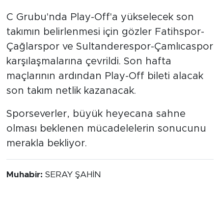
C Grubu'nda Play-Off'a yükselecek son
takımın belirlenmesi için gözler Fatihspor-
Çağlarspor ve Sultanderespor-Çamlıcaspor
karşılaşmalarına çevrildi. Son hafta
maçlarının ardından Play-Off bileti alacak
son takım netlik kazanacak.
Sporseverler, büyük heyecana sahne
olması beklenen mücadelelerin sonucunu
merakla bekliyor.
Muhabir:
SERAY ŞAHİN