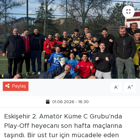
Paylaş
-
+
A
A
01.06.2026 - 16:30
Eskişehir 2. Amatör Küme C Grubu'nda
Play-Off heyecanı son hafta maçlarına
taşındı. Bir üst tur için mücadele eden