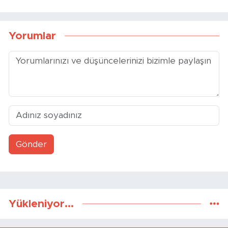
Yorumlar
Gönder
Yükleniyor...