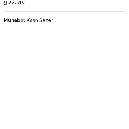
değerlerinden biri olduğunu bir kez daha
gösterd
Muhabir:
Kaan Sezer