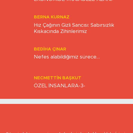
ZAFER ÖZCIVAN
EKONOMİDE MÜCADELE ALANI
BERNA KURNAZ
Hız Çağının Gizli Sancısı: Sabırsızlık
Kıskacında Zihinlerimiz
BEDIHA ÇINAR
Nefes alabildiğimiz sürece…
NECMETTIN BAŞKUT
ÖZEL İNSANLARA-3-