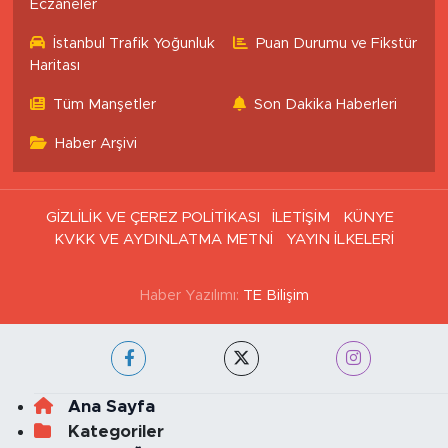
İstanbul Nöbetçi
İstanbul Hava Durumu
Eczaneler
İstanbul Trafik Yoğunluk
Puan Durumu ve Fikstür
Haritası
Tüm Manşetler
Son Dakika Haberleri
Haber Arşivi
GİZLİLİK VE ÇEREZ POLİTİKASI
İLETİŞİM
KÜNYE
KVKK VE AYDINLATMA METNİ
YAYIN İLKELERİ
Haber Yazılımı:
TE Bilişim