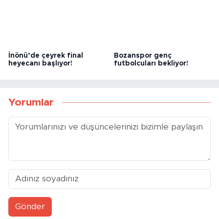
tehlike çanları çalıyor!
yola çıkacak!
İnönü’de çeyrek final
Bozanspor genç
heyecanı başlıyor!
futbolcuları bekliyor!
Yorumlar