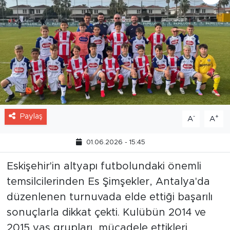
Paylaş
-
+
A
A
01.06.2026 - 15:45
Eskişehir'in altyapı futbolundaki önemli
temsilcilerinden Es Şimşekler, Antalya'da
düzenlenen turnuvada elde ettiği başarılı