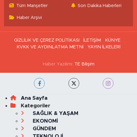
Haritası
Tüm Manşetler
Son Dakika Haberleri
Haber Arşivi
GİZLİLİK VE ÇEREZ POLİTİKASI
İLETİŞİM
KÜNYE
KVKK VE AYDINLATMA METNİ
YAYIN İLKELERİ
Haber Yazılımı:
TE Bilişim
Ana Sayfa
Kategoriler
SAĞLIK & YAŞAM
EKONOMİ