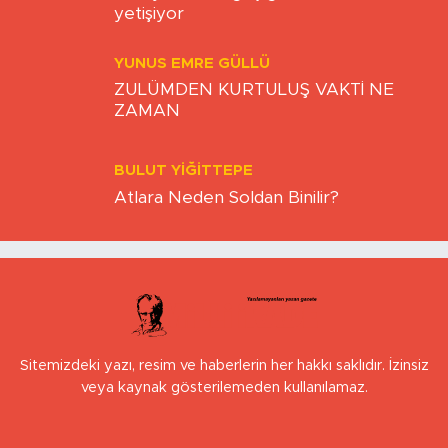
UMUT ÖZEN
Sanayinin aradığı iş gücü MEGEM’de
yetişiyor
YUNUS EMRE GÜLLÜ
ZULÜMDEN KURTULUŞ VAKTİ NE
ZAMAN
BULUT YİĞİTTEPE
Atlara Neden Soldan Binilir?
Sitemizdeki yazı, resim ve haberlerin her hakkı saklıdır. İzinsiz
veya kaynak gösterilemeden kullanılamaz.