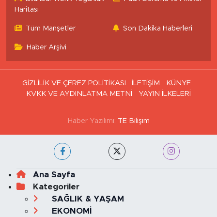
Haritası
Tüm Manşetler
Son Dakika Haberleri
Haber Arşivi
GİZLİLİK VE ÇEREZ POLİTİKASI
İLETİŞİM
KÜNYE
KVKK VE AYDINLATMA METNİ
YAYIN İLKELERİ
Haber Yazılımı:
TE Bilişim
Ana Sayfa
Kategoriler
SAĞLIK & YAŞAM
EKONOMİ