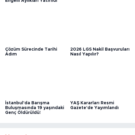
Ağustos Ayı Yaşlı ve
ATV Kazası: 1 Ölü
Engelli Aylıkları Yatırıldı
Çözüm Sürecinde Tarihi
2026 LGS Nakil Başvuruları
Adım
Nasıl Yapılır?
İstanbul'da Barışma
YAŞ Kararları Resmi
Buluşmasında 19 yaşındaki
Gazete'de Yayımlandı
Genç Öldürüldü!