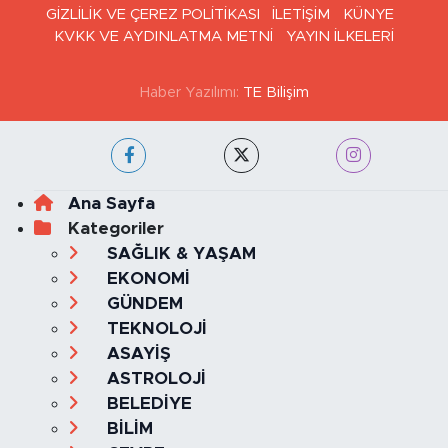
GİZLİLİK VE ÇEREZ POLİTİKASI
İLETİŞİM
KÜNYE
KVKK VE AYDINLATMA METNİ
YAYIN İLKELERİ
Haber Yazılımı:
TE Bilişim
Ana Sayfa
Kategoriler
SAĞLIK & YAŞAM
EKONOMİ
GÜNDEM
TEKNOLOJİ
ASAYİŞ
ASTROLOJİ
BELEDİYE