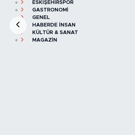
ESKİŞEHİRSPOR
GASTRONOMİ
GENEL
HABERDE İNSAN
KÜLTÜR & SANAT
MAGAZİN
MANŞET
OLAY
SPOR
TÜRKİYE
Foto Galeri
Video
Yazarlar
Röportaj
Biyografi
Anketler
Künye
İletişim