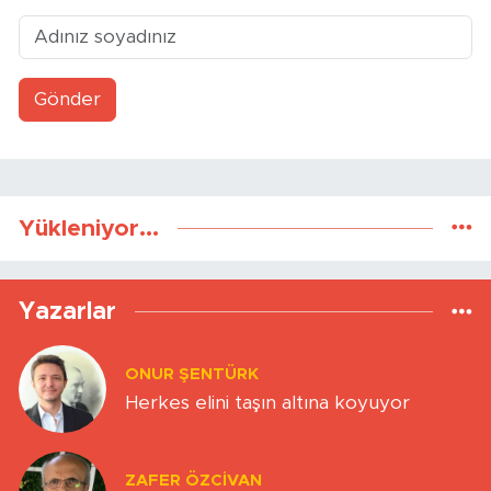
Gönder
Yükleniyor...
Yazarlar
ONUR ŞENTÜRK
Herkes elini taşın altına koyuyor
ZAFER ÖZCIVAN