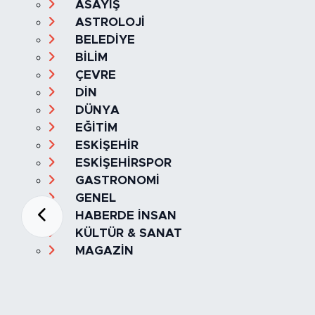
ASAYİŞ
ASTROLOJİ
BELEDİYE
BİLİM
ÇEVRE
DİN
DÜNYA
EĞİTİM
ESKİŞEHİR
ESKİŞEHİRSPOR
GASTRONOMİ
GENEL
HABERDE İNSAN
KÜLTÜR & SANAT
MAGAZİN
MANŞET
OLAY
SPOR