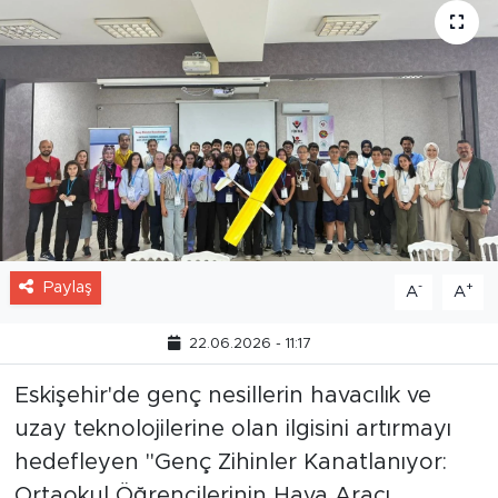
Paylaş
-
+
A
A
22.06.2026 - 11:17
Eskişehir'de genç nesillerin havacılık ve
uzay teknolojilerine olan ilgisini artırmayı
hedefleyen "Genç Zihinler Kanatlanıyor:
Ortaokul Öğrencilerinin Hava Aracı