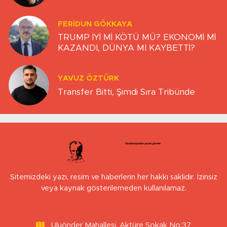
FERIDUN GÖKKAYA
TRUMP İYİ Mİ KÖTÜ MÜ? EKONOMİ Mİ
KAZANDI, DÜNYA MI KAYBETTİ?
YAVUZ ÖZTÜRK
Transfer Bitti, Şimdi Sıra Tribünde
Sitemizdeki yazı, resim ve haberlerin her hakkı saklıdır. İzinsiz
veya kaynak gösterilemeden kullanılamaz.
Uluönder Mahallesi, Aktüre Sokak No:37