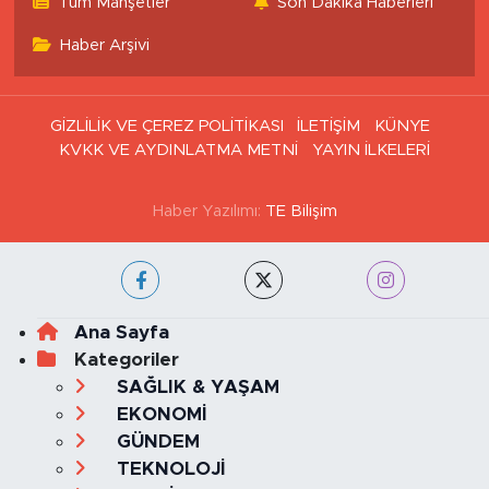
Tüm Manşetler
Son Dakika Haberleri
Haber Arşivi
GİZLİLİK VE ÇEREZ POLİTİKASI
İLETİŞİM
KÜNYE
KVKK VE AYDINLATMA METNİ
YAYIN İLKELERİ
Haber Yazılımı:
TE Bilişim
Ana Sayfa
Kategoriler
SAĞLIK & YAŞAM
EKONOMİ
GÜNDEM
TEKNOLOJİ