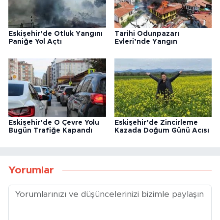
Eskişehir’de Otluk Yangını
Tarihi Odunpazarı
Paniğe Yol Açtı
Evleri’nde Yangın
Eskişehir’de O Çevre Yolu
Eskişehir’de Zincirleme
Bugün Trafiğe Kapandı
Kazada Doğum Günü Acısı
Yorumlar