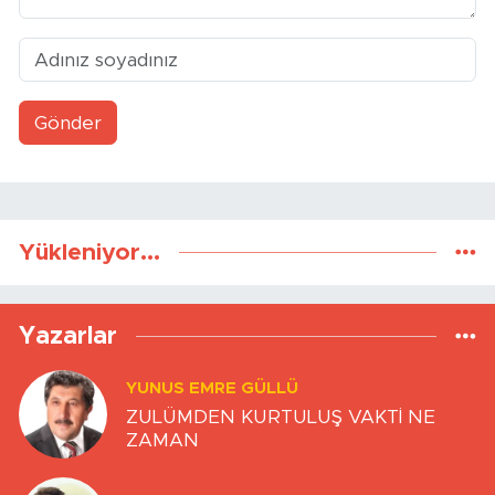
Gönder
Yükleniyor...
Yazarlar
YUNUS EMRE GÜLLÜ
ZULÜMDEN KURTULUŞ VAKTİ NE
ZAMAN