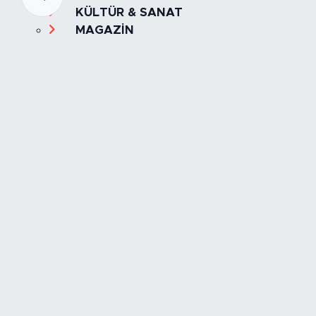
KÜLTÜR & SANAT
MAGAZİN
MANŞET
OLAY
SPOR
TÜRKİYE
Foto Galeri
Video
Yazarlar
Röportaj
Biyografi
Anketler
Künye
İletişim
Servisler
İstanbul Nöbetçi Eczaneler
İstanbul Hava Durumu
İstanbul Trafik Yoğunluk Haritası