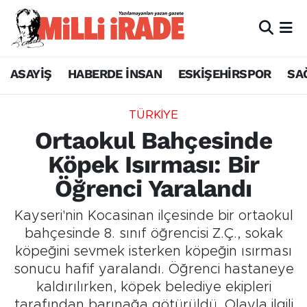
ASAYİŞ
HABERDE İNSAN
ESKİŞEHİRSPOR
SA
TÜRKİYE
Ortaokul Bahçesinde
Köpek Isırması: Bir
Öğrenci Yaralandı
Kayseri'nin Kocasinan ilçesinde bir ortaokul
bahçesinde 8. sınıf öğrencisi Z.Ç., sokak
köpeğini sevmek isterken köpeğin ısırması
sonucu hafif yaralandı. Öğrenci hastaneye
kaldırılırken, köpek belediye ekipleri
tarafından barınağa götürüldü. Olayla ilgili