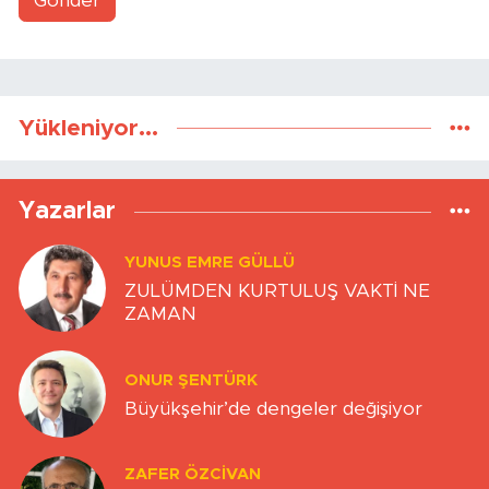
Gönder
Yükleniyor...
Yazarlar
YUNUS EMRE GÜLLÜ
ZULÜMDEN KURTULUŞ VAKTİ NE
ZAMAN
ONUR ŞENTÜRK
Büyükşehir’de dengeler değişiyor
ZAFER ÖZCIVAN