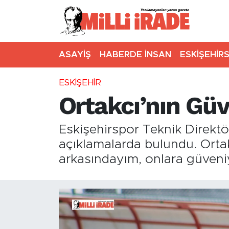
ASAYİŞ
HABERDE İNSAN
ESKİŞEHİR
ESKİŞEHİR
Ortakcı’nın Gü
Eskişehirspor Teknik Direktö
açıklamalarda bulundu. Orta
arkasındayım, onlara güveni