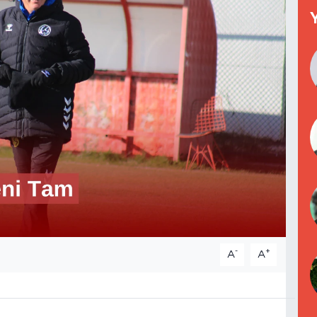
-
+
A
A