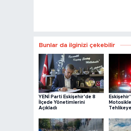
Bunlar da ilginizi çekebilir
YENİ Parti Eskişehir’de 8
Eskişehir
İlçede Yönetimlerini
Motosikle
Açıkladı
Tehlikey