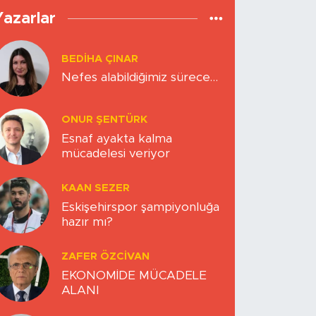
Yazarlar
BEDIHA ÇINAR
Nefes alabildiğimiz sürece…
ONUR ŞENTÜRK
Esnaf ayakta kalma
mücadelesi veriyor
KAAN SEZER
Eskişehirspor şampiyonluğa
hazır mı?
ZAFER ÖZCIVAN
EKONOMİDE MÜCADELE
ALANI