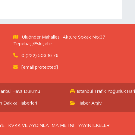
Uluönder Mahallesi, Aktüre Sokak No:37
Tepebaşı/Eskişehir
0 (222) 503 16 76
[email protected]
stanbul Hava Durumu
İstanbul Trafik Yoğunluk Hari
n Dakika Haberleri
Haber Arşivi
YE
KVKK VE AYDINLATMA METNİ
YAYIN İLKELERİ