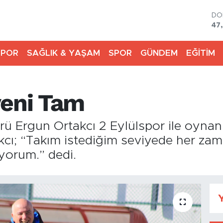
DO
47
EU
55
SPOR
SAĞLIK & YAŞAM
SPOR
GÜNDEM
EĞİTİM
ST
64
GR
65
veni Tam
Bİ
13
BI
rü Ergun Ortakcı 2 Eylülspor ile oyna
64
kcı; “Takım istediğim seviyede her za
yorum.” dedi.
Y