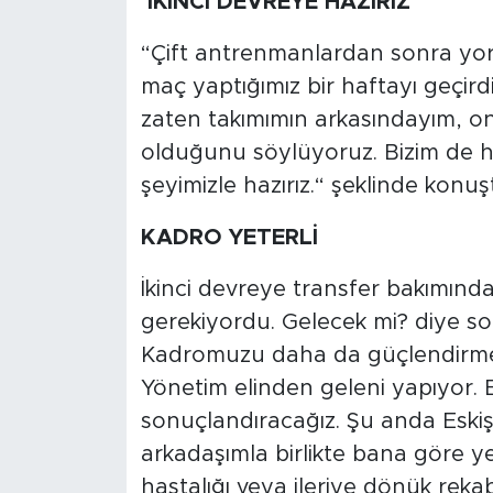
İKİNCİ DEVREYE HAZIRIZ
“Çift antrenmanlardan sonra yor
maç yaptığımız bir haftayı geçir
zaten takımımın arkasındayım, on
olduğunu söylüyoruz. Bizim de ha
şeyimizle hazırız.“ şeklinde konuş
KADRO YETERLİ
İkinci devreye transfer bakımınd
gerekiyordu. Gelecek mi? diye so
Kadromuzu daha da güçlendirme 
Yönetim elinden geleni yapıyor. E
sonuçlandıracağız. Şu anda Eski
arkadaşımla birlikte bana göre y
hastalığı veya ileriye dönük reka