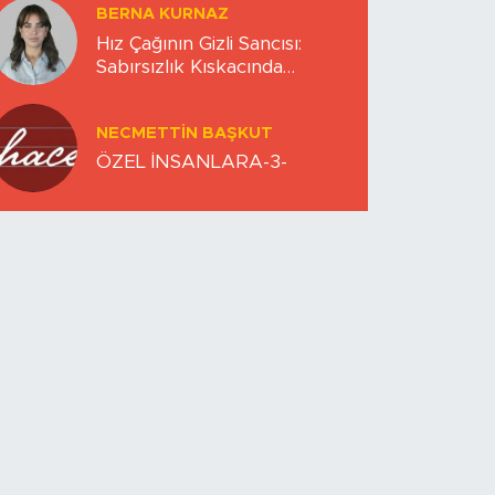
BERNA KURNAZ
Hız Çağının Gizli Sancısı:
Sabırsızlık Kıskacında
Zihinlerimiz
NECMETTIN BAŞKUT
ÖZEL İNSANLARA-3-