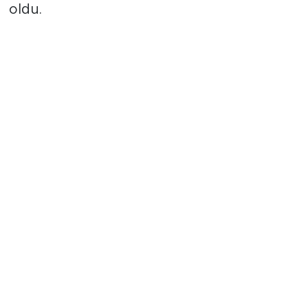
yönetimleri arasındaki yerini perçinlemiş
oldu.