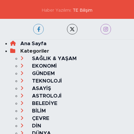
KVKK VE AYDINLATMA METNİ
YAYIN İLKELERİ
Haber Yazılımı:
TE Bilişim
Ana Sayfa
Kategoriler
SAĞLIK & YAŞAM
EKONOMİ
GÜNDEM
TEKNOLOJİ
ASAYİŞ
ASTROLOJİ
BELEDİYE
BİLİM
ÇEVRE