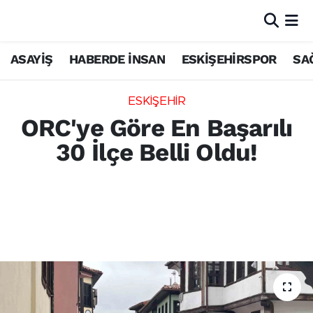
ASAYİŞ
HABERDE İNSAN
ESKİŞEHİRSPOR
SA
ESKİŞEHİR
ORC'ye Göre En Başarılı
30 İlçe Belli Oldu!
ORC Araştırma'nın "30 Büyükşehirde En
Başarılı İlçe Belediyeleri" listesinde
Eskişehir'den Odunpazarı Belediyesi yüzde
60,2 başarı oranıyla zirveye oturdu.