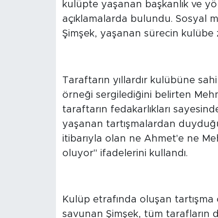
Eskişehirspor'un eski başkanlar
kulüpte yaşanan başkanlık ve yöne
açıklamalarda bulundu. Sosyal 
Şimşek, yaşanan sürecin kulübe z
"OLAN ESKİŞEHİR
Taraftarın yıllardır kulübüne sahi
örneği sergilediğini belirten Me
taraftarın fedakarlıkları sayesin
yaşanan tartışmalardan duyduğu r
itibarıyla olan ne Ahmet'e ne Me
oluyor" ifadelerini kullandı.
CAMİAYA SAĞDUYU
Kulüp etrafında oluşan tartışma o