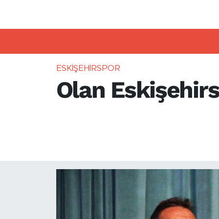
ASAYİŞ
HABERDE İNSAN
ESKİŞEHİR
ESKİŞEHİRSPOR
Olan Eskişehirs
Eskişehirspor eski başkanı 
tartışmalarına tepki göster
sürecin kulübe zarar verdiğin