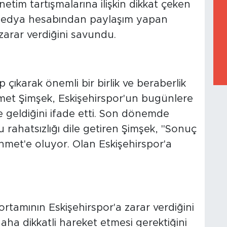
ından Mehmet Şimşek, son günlerde
tim tartışmalarına ilişkin dikkat çeken
medya hesabından paylaşım yapan
arar verdiğini savundu.
SPOR'A OLUYOR"
p çıkarak önemli bir birlik ve beraberlik
hmet Şimşek, Eskişehirspor'un bugünlere
de geldiğini ifade etti. Son dönemde
ahatsızlığı dile getiren Şimşek, "Sonuç
hmet'e oluyor. Olan Eskişehirspor'a
 ÇAĞRISI
rtamının Eskişehirspor'a zarar verdiğini