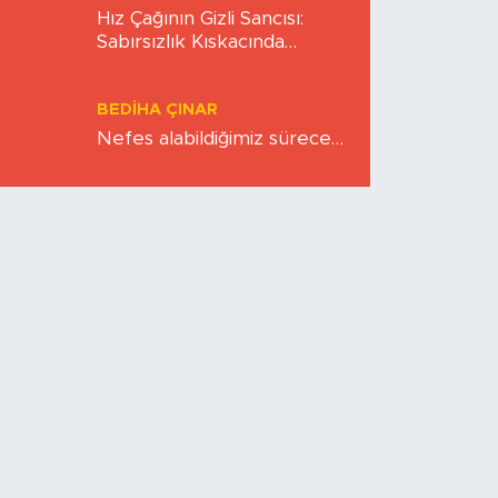
BERNA KURNAZ
Hız Çağının Gizli Sancısı:
Sabırsızlık Kıskacında
Zihinlerimiz
BEDIHA ÇINAR
Nefes alabildiğimiz sürece…