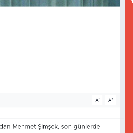
-
+
A
A