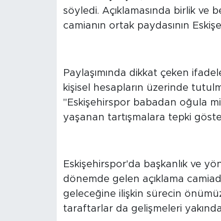
savunan Şimşek, tüm tarafların da
söyledi. Açıklamasında birlik ve 
camianın ortak paydasının Eskişehi
"BABADAN OĞULA 
Paylaşımında dikkat çeken ifade
kişisel hesapların üzerinde tutul
"Eskişehirspor babadan oğula mira
yaşanan tartışmalara tepki göste
GÖZLER KRİTİK S
Eskişehirspor'da başkanlık ve yön
dönemde gelen açıklama camiada
geleceğine ilişkin sürecin önümü
taraftarlar da gelişmeleri yakında