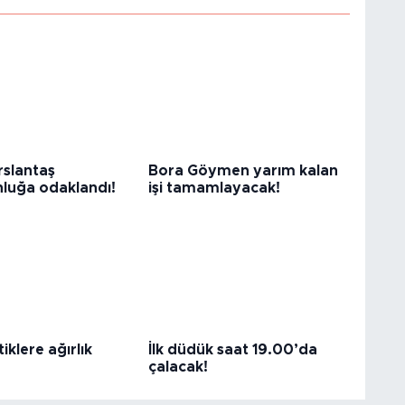
slantaş
Bora Göymen yarım kalan
luğa odaklandı!
işi tamamlayacak!
iklere ağırlık
İlk düdük saat 19.00’da
çalacak!