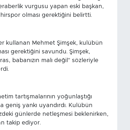
ha dikkatli hareket etmesi gerektiğini
beraberlik vurgusu yapan eski başkan,
rspor olması gerektiğini belirtti.
MİRAS DEĞİL"
ler kullanan Mehmet Şimşek, kulübün
ması gerektiğini savundu. Şimşek,
s, babanızın malı değil" sözleriyle
rdi.
ÜREÇTE
etim tartışmalarının yoğunlaştığı
 geniş yankı uyandırdı. Kulübün
zdeki günlerde netleşmesi beklenirken,
n takip ediyor.