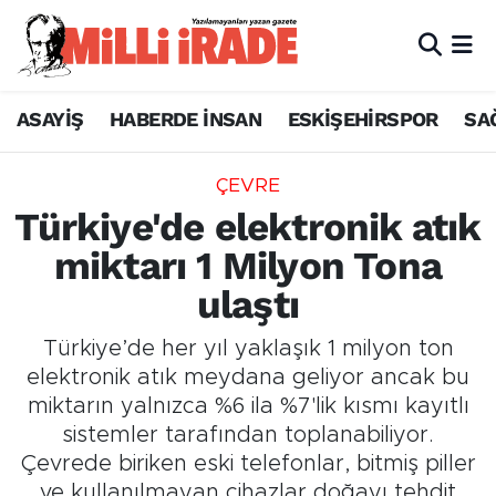
ASAYİŞ
HABERDE İNSAN
ESKİŞEHİRSPOR
SA
ÇEVRE
Türkiye'de elektronik atık
miktarı 1 Milyon Tona
ulaştı
Türkiye’de her yıl yaklaşık 1 milyon ton
elektronik atık meydana geliyor ancak bu
miktarın yalnızca %6 ila %7'lik kısmı kayıtlı
sistemler tarafından toplanabiliyor.
Çevrede biriken eski telefonlar, bitmiş piller
ve kullanılmayan cihazlar doğayı tehdit