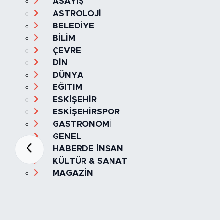
ASAYİŞ
ASTROLOJİ
BELEDİYE
BİLİM
ÇEVRE
DİN
DÜNYA
EĞİTİM
ESKİŞEHİR
ESKİŞEHİRSPOR
GASTRONOMİ
GENEL
HABERDE İNSAN
KÜLTÜR & SANAT
MAGAZİN
MANŞET
OLAY
SPOR