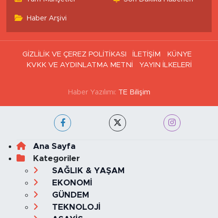
Haber Arşivi
GİZLİLİK VE ÇEREZ POLİTİKASI
İLETİŞİM
KÜNYE
KVKK VE AYDINLATMA METNİ
YAYIN İLKELERİ
Haber Yazılımı:
TE Bilişim
Ana Sayfa
Kategoriler
SAĞLIK & YAŞAM
EKONOMİ
GÜNDEM
TEKNOLOJİ