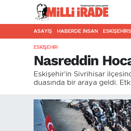
ASAYİŞ
HABERDE İNSAN
ESKİŞEHİR
ESKİŞEHİR
Nasreddin Hoca
Eskişehir'in Sivrihisar ilçe
duasında bir araya geldi. Etk