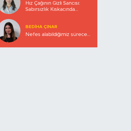
Hız Çağının Gizli Sancısı:
Sabırsızlık Kıskacında
Zihinlerimiz
BEDIHA ÇINAR
Nefes alabildiğimiz sürece…