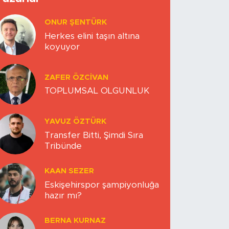
ONUR ŞENTÜRK
Herkes elini taşın altına
koyuyor
ZAFER ÖZCIVAN
TOPLUMSAL OLGUNLUK
YAVUZ ÖZTÜRK
Transfer Bitti, Şimdi Sıra
Tribünde
KAAN SEZER
Eskişehirspor şampiyonluğa
hazır mı?
BERNA KURNAZ