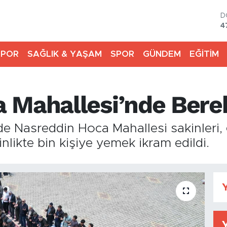
D
4
E
5
SPOR
SAĞLIK & YAŞAM
SPOR
GÜNDEM
EĞİTİM
S
6
G
6
 Mahallesi’nde Bere
B
1
B
sinde Nasreddin Hoca Mahallesi sakinler
6
inlikte bin kişiye yemek ikram edildi.
Y