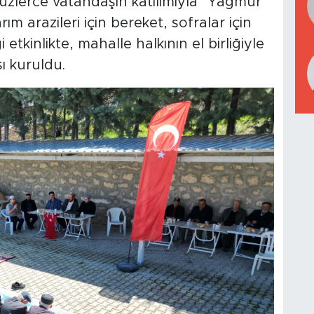
üzlerce vatandaşın katılımıyla "Yağmur
ım arazileri için bereket, sofralar için
 etkinlikte, mahalle halkının el birliğiyle
sı kuruldu.