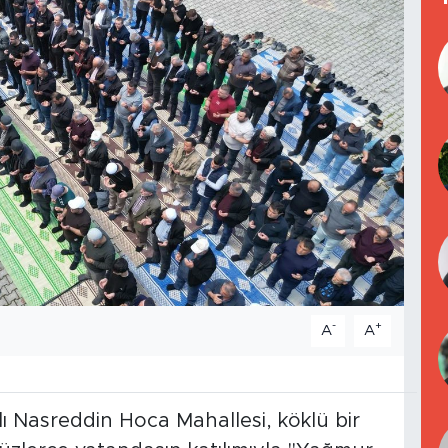
-
+
A
A
ağlı Nasreddin Hoca Mahallesi, köklü bir