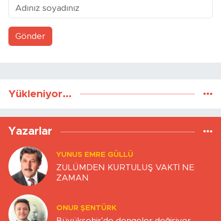
Gönder
Yükleniyor...
Yazarlar
YUNUS EMRE GÜLLÜ
ZULÜMDEN KURTULUŞ VAKTİ NE
ZAMAN
ONUR ŞENTÜRK
Büyükşehir’de dengeler değişiyor