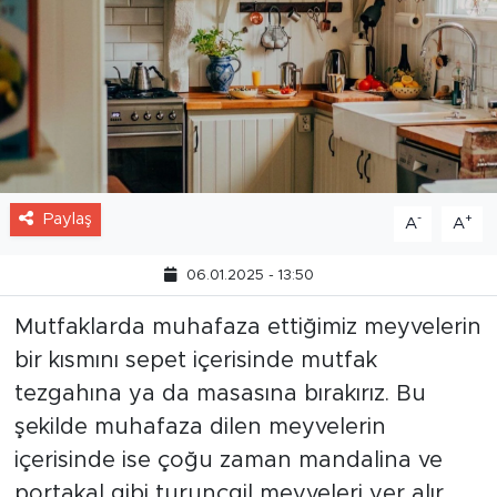
Paylaş
-
+
A
A
06.01.2025 - 13:50
Mutfaklarda muhafaza ettiğimiz meyvelerin
bir kısmını sepet içerisinde mutfak
tezgahına ya da masasına bırakırız. Bu
şekilde muhafaza dilen meyvelerin
içerisinde ise çoğu zaman mandalina ve
portakal gibi turunçgil meyveleri yer alır.