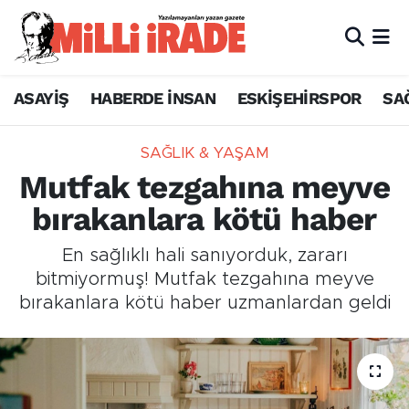
ASAYİŞ
HABERDE İNSAN
ESKİŞEHİRSPOR
SA
SAĞLIK & YAŞAM
Mutfak tezgahına meyve
bırakanlara kötü haber
En sağlıklı hali sanıyorduk, zararı
bitmiyormuş! Mutfak tezgahına meyve
bırakanlara kötü haber uzmanlardan geldi