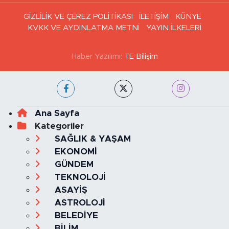
GİZLİLİK VE ÇEREZ POLİTİKASI
İLETİŞİM
KÜNYE
KVKK VE AYDINLATMA METNİ
YAYIN İLKELERİ
Haber Yazılımı:
TE Bilişim
Ana Sayfa
Kategoriler
SAĞLIK & YAŞAM
EKONOMİ
GÜNDEM
TEKNOLOJİ
ASAYİŞ
ASTROLOJİ
BELEDİYE
BİLİM