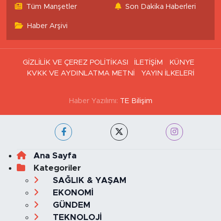
Tüm Manşetler
Son Dakika Haberleri
Haber Arşivi
GİZLİLİK VE ÇEREZ POLİTİKASI
İLETİŞİM
KÜNYE
KVKK VE AYDINLATMA METNİ
YAYIN İLKELERİ
Haber Yazılımı:
TE Bilişim
Ana Sayfa
Kategoriler
SAĞLIK & YAŞAM
EKONOMİ
GÜNDEM
TEKNOLOJİ