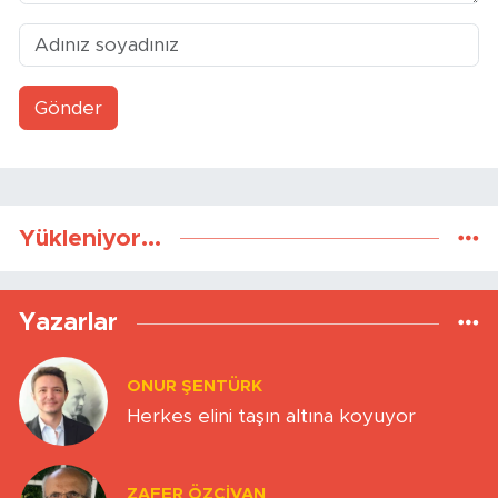
Gönder
Yükleniyor...
Yazarlar
ONUR ŞENTÜRK
Herkes elini taşın altına koyuyor
ZAFER ÖZCIVAN