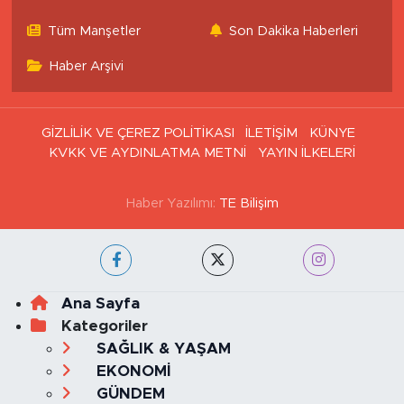
Tüm Manşetler
Son Dakika Haberleri
Haber Arşivi
GİZLİLİK VE ÇEREZ POLİTİKASI
İLETİŞİM
KÜNYE
KVKK VE AYDINLATMA METNİ
YAYIN İLKELERİ
Haber Yazılımı:
TE Bilişim
Ana Sayfa
Kategoriler
SAĞLIK & YAŞAM
EKONOMİ
GÜNDEM