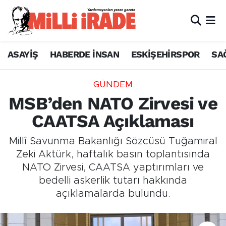
ASAYİŞ
HABERDE İNSAN
ESKİŞEHİRSPOR
SA
GÜNDEM
MSB’den NATO Zirvesi ve
CAATSA Açıklaması
Millî Savunma Bakanlığı Sözcüsü Tuğamiral
Zeki Aktürk, haftalık basın toplantısında
NATO Zirvesi, CAATSA yaptırımları ve
bedelli askerlik tutarı hakkında
açıklamalarda bulundu.