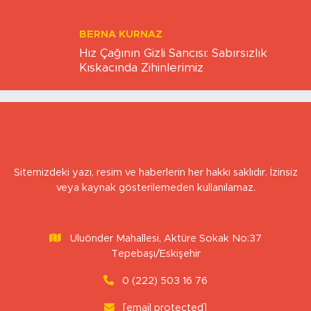
Eskişehirspor şampiyonluğa hazır mı?
BERNA KURNAZ
Hız Çağının Gizli Sancısı: Sabırsızlık
Kıskacında Zihinlerimiz
Sitemizdeki yazı, resim ve haberlerin her hakkı saklıdır. İzinsiz
veya kaynak gösterilemeden kullanılamaz.
Uluönder Mahallesi, Aktüre Sokak No:37
Tepebaşı/Eskişehir
0 (222) 503 16 76