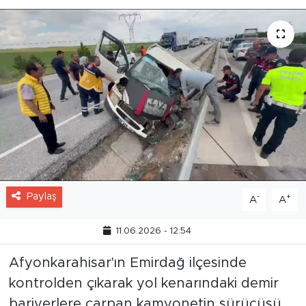
Paylaş
-
+
A
A
11.06.2026 - 12:54
Afyonkarahisar'ın Emirdağ ilçesinde
kontrolden çıkarak yol kenarındaki demir