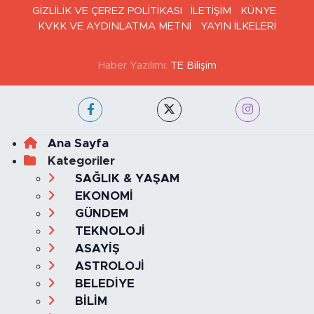
GİZLİLİK VE ÇEREZ POLİTİKASI
İLETİŞİM
KÜNYE
KVKK VE AYDINLATMA METNİ
YAYIN İLKELERİ
Haber Yazılımı:
TE Bilişim
Ana Sayfa
Kategoriler
SAĞLIK & YAŞAM
EKONOMİ
GÜNDEM
TEKNOLOJİ
ASAYİŞ
ASTROLOJİ
BELEDİYE