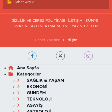
Haber Arşivi
GİZLİLİK VE ÇEREZ POLİTİKASI
İLETİŞİM
KÜNYE
KVKK VE AYDINLATMA METNİ
YAYIN İLKELERİ
Haber Yazılımı:
TE Bilişim
Ana Sayfa
Kategoriler
SAĞLIK & YAŞAM
EKONOMİ
GÜNDEM
TEKNOLOJİ
ASAYİŞ
ASTROLOJİ