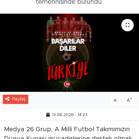
temennisinde bulundu.
Paylaş
-
+
A
A
13.06.2026 - 14:23
Medya 26 Grup, A Milli Futbol Takımımızın
Dünya Kupası mücadelesine destek olmak